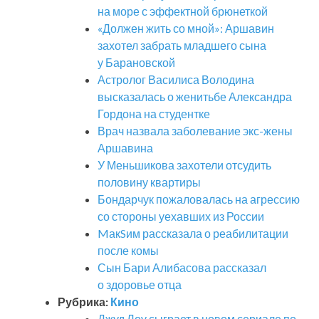
на море с эффектной брюнеткой
«Должен жить со мной»: Аршавин
захотел забрать младшего сына
у Барановской
Астролог Василиса Володина
высказалась о женитьбе Александра
Гордона на студентке
Врач назвала заболевание экс-жены
Аршавина
У Меньшикова захотели отсудить
половину квартиры
Бондарчук пожаловалась на агрессию
со стороны уехавших из России
MакSим рассказала о реабилитации
после комы
Сын Бари Алибасова рассказал
о здоровье отца
Рубрика:
Кино
Джуд Лоу сыграет в новом сериале по