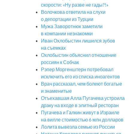
скорости: «Ну разве не гады?!»
Волочкова ответила на слухи
о депортации из Турции
Мужа Заворотнюк заметили
в компании незнакомки
Иван Охлобыстин лишился зубов
на съемках
Охлобыстин объяснил отношение
россиян к Собчак
Рэпер Моргенштерн потребовал
исключить его из списка иноагентов
Врач рассказал, чем болеют богатые
и знаменитые
Отъехавшая Алла Пугачева устроила
драку на входе в элитный ресторан
Пугачева и Галкин живут в Израиле
на вилле стоимостью 6 млн долларов
Лолита вывезла семью из России
Наташа Королева рискует лишиться