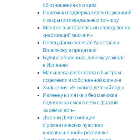
об отношениях с отцом
Пригожин поддержал идею Шукшиной
о закрытии скандальных ток-шоу
Манижа высказалась об определении
«настоящий москвич»
Певец Данко записал Анастасию
Волочкову в предатели
Будина объяснила, почему уезжала
в Испанию
Малышева рассказала о быстром
исцелении в собственной клинике
Хилькевич: «Я купила детский сад!»
Ивлееву в платке и без макияжа
подняли на смех в сети с фразой
«а семки есть»
Джонни Депп сообщил
о романтических чувствах
к «возвышенной» россиянке
Алибасов собрался жениться