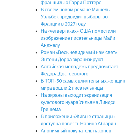
франшизы о Гарри Поттере
В своем новом романе Мишель
Уэльбек предвидит выборы во
Франции в 2027 году
На «четвертаках» США поместили
изображение писательницы Майи
Анджелу
Роман «Весь невидимый нам свет»
Энтони Дорра экранизируют
Алтайская молодежь предпочитает
Федора Достоевского
В ТОП-50 самых влиятельных женщин
мира вошли 2 писательницы
На экраны выходит экранизация
культового нуара Уильяма Линдси
Грешема
В приложении «Живые страницы»
доступна повесть Наринэ Абгарян
Анонимный покупатель наконец