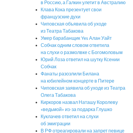
в Россию, а Галкин улетит в Австралию
Клава Кока презентует свои
французские духи
Чиповская объявила об уходе
из Театра Табакова
Умер барабанщик Yes Алан Уайт
Собчак одним словом ответила
на слухи о размолвке с Богомоловым
Юрий Лоза ответил на шутку Ксении
Собчак
Фанаты разозлили Билана
на юбилейном концерте в Питере
Чиповская заявила об уходе из Театра
Олега Табакова
Киркоров назвал Наташу Королеву
«ведьмой» из-за подарка Глушко
Куклачев ответил на слухи
об эмиграции
В РФ отреагировали на запрет певице