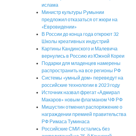
ислама
Министр культуры Румынии
предложил отказаться от жюри на
«Евровидении»
В России до конца года откроют 32
Школы креативных индустрий
Картины Кандинского и Малевича
вернулись в Россию из Южной Кореи
Подарки для младенцев намерены
распространить на все регионы РФ
Системы «умный дом» переведут на
российские технологии в 2023 году
Источник назвал фрегат «Адмирал
Макаров» новым флагманом ЧФ РФ
Мишустин отменил распоряжение о
награждении премией правительства
РФ Римаса Туминаса
Российские СМИ остались без
аккредитаций на 75-й Каннский