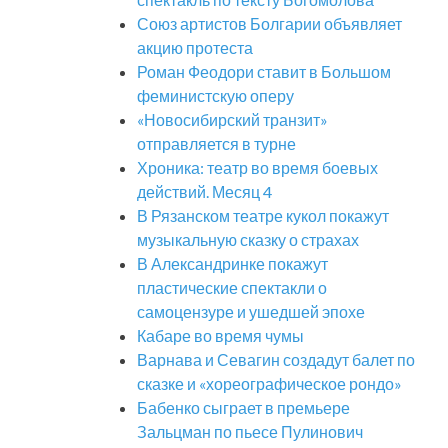
Союз артистов Болгарии объявляет
акцию протеста
Роман Феодори ставит в Большом
феминистскую оперу
«Новосибирский транзит»
отправляется в турне
Хроника: театр во время боевых
действий. Месяц 4
В Рязанском театре кукол покажут
музыкальную сказку о страхах
В Александринке покажут
пластические спектакли о
самоцензуре и ушедшей эпохе
Кабаре во время чумы
Варнава и Севагин создадут балет по
сказке и «хореографическое рондо»
Бабенко сыграет в премьере
Зальцман по пьесе Пулинович