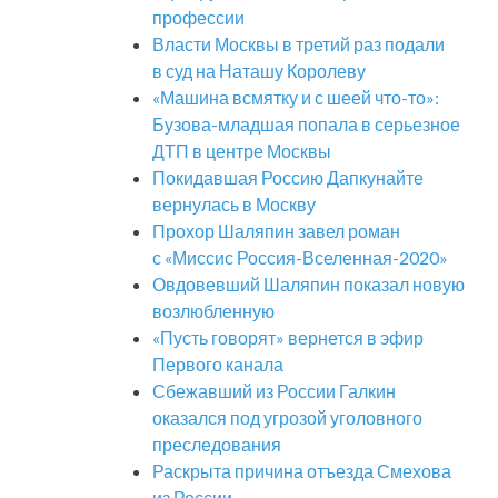
профессии
Власти Москвы в третий раз подали
в суд на Наташу Королеву
«Машина всмятку и с шеей что-то»:
Бузова-младшая попала в серьезное
ДТП в центре Москвы
Покидавшая Россию Дапкунайте
вернулась в Москву
Прохор Шаляпин завел роман
с «Миссис Россия-Вселенная-2020»
Овдовевший Шаляпин показал новую
возлюбленную
«Пусть говорят» вернется в эфир
Первого канала
Сбежавший из России Галкин
оказался под угрозой уголовного
преследования
Раскрыта причина отъезда Смехова
из России