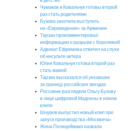
Чумаков и Ковальчук готовы второй
раз стать родителями
Бузова захотела выступить
на «Евровидении» за Армению
Тарзан прокомментировал
информацию о разрыве с Королевой
Адвокат Ефремова ответил на слухи
об инсульте актера
Юлия Ковальчук готова второй раз
стать мамой
Тарзан высказался об уехавших
за границу российских звездах
Россияне разглядели Ольгу Бузову
в лице цифровой Мадонны в новом
клипе
Шнуров выпустил новый клип про
запуск производства «Москвича»
Жена Полицеймако назвала