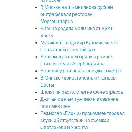
В Москве на 1,5 миллиона рублей
оштрафовали ресторан
Моргенштерна
Рианна родила мальчика от A$AP
Rocky
Музыкант Владимир Кузьмин может
стать отцом в шестой раз
Волочкову заподозрили в романе
с таксистом из Азербайджана
Бородину разозлила поездка в метро
В Минске «приостановили» концерт
Басты
Шаляпин растолстел на фоне стресса
Джиган с детьми ужинали в саванне
под смех гиен
Режиссер «Елок 9» прокомментировал
слухи об отсутствии на съемках
Светлакова и Урганта