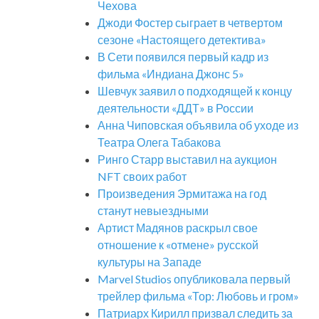
Чехова
Джоди Фостер сыграет в четвертом
сезоне «Настоящего детектива»
В Сети появился первый кадр из
фильма «Индиана Джонс 5»
Шевчук заявил о подходящей к концу
деятельности «ДДТ» в России
Анна Чиповская объявила об уходе из
Театра Олега Табакова
Ринго Старр выставил на аукцион
NFT своих работ
Произведения Эрмитажа на год
станут невыездными
Артист Мадянов раскрыл свое
отношение к «отмене» русской
культуры на Западе
Marvel Studios опубликовала первый
трейлер фильма «Тор: Любовь и гром»
Патриарх Кирилл призвал следить за