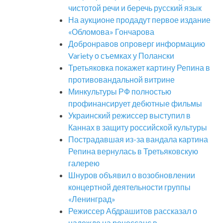
чистотой речи и беречь русский язык
На аукционе продадут первое издание
«Обломова» Гончарова
Добронравов опроверг информацию
Variety о съемках у Полански
Третьяковка покажет картину Репина в
противовандальной витрине
Минкультуры РФ полностью
профинансирует дебютные фильмы
Украинский режиссер выступил в
Каннах в защиту российской культуры
Пострадавшая из-за вандала картина
Репина вернулась в Третьяковскую
галерею
Шнуров объявил о возобновлении
концертной деятельности группы
«Ленинград»
Режиссер Абдрашитов рассказал о
надежде на ренессанс в