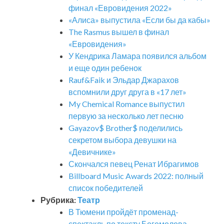
финал «Евровидения 2022»
«Алиса» выпустила «Если бы да кабы»
The Rasmus вышел в финал
«Евровидения»
У Кендрика Ламара появился альбом
и еще один ребенок
Rauf&Faik и Эльдар Джарахов
вспомнили друг друга в «17 лет»
My Chemical Romance выпустил
первую за несколько лет песню
Gayazov$ Brother$ поделились
секретом выбора девушки на
«Девичнике»
Скончался певец Ренат Ибрагимов
Billboard Music Awards 2022: полный
список победителей
Рубрика:
Театр
В Тюмени пройдёт променад-
спектакль по тексту Богомолова