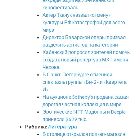
кинофестиваль
Актер Ткачук назвал «отмену»
культуры РФ катастрофой для всего
мира
Директор Баварской оперы призвал
разделять артистов на категории
Хабенский попросил зрителей помочь
создать новый репертуар МХТ имени
Чехова
В Санкт-Петербурге отменили
спектакль группы «Би-2» и «Квартета
И»
На аукционе Sotheby’s продана самая
дорогая частная коллекция в мире
Эротические NFT Мадонны и Beeple
принесли $629 тыс.
Рубрика:
Литература
В столице открылся поп-ап-магазин