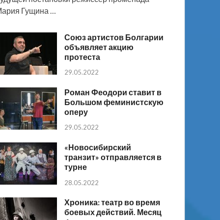
ария Гущина …
Союз артистов Болгарии
объявляет акцию
протеста
29.05.2022
Роман Феодори ставит в
Большом феминистскую
оперу
29.05.2022
«Новосибирский
транзит» отправляется в
турне
28.05.2022
Хроника: театр во время
боевых действий. Месяц