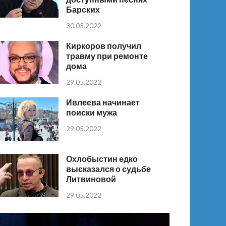
Барских
30.05.2022
Киркоров получил
травму при ремонте
дома
29.05.2022
Ивлеева начинает
поиски мужа
29.05.2022
Охлобыстин едко
высказался о судьбе
Литвиновой
29.05.2022