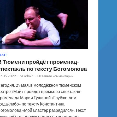
ЕАТР
В Тюмени пройдёт променад-
спектакль по тексту Богомолова
9.05.2022
-
от
admin
-
Оставьте комментарий
егодня, 29 мая, в молодёжном тюменском
еатре «Май» пройдёт премьера спектакля-
роменада Марии Гущиной «Глубже, чем
огда-либо» по тексту Константина
огомолова «Мой бластер разрядился». Текст
удущей постановки режиссёр променада