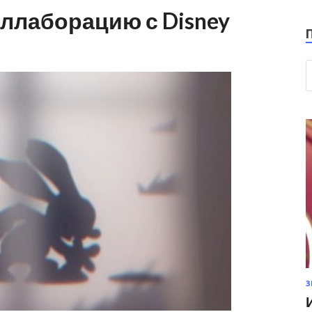
оллаборацию с Disney
З