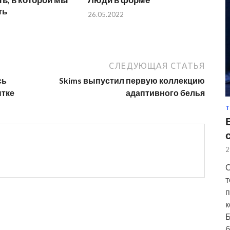
ть
26.05.2022
СЛЕДУЮЩАЯ СТАТЬЯ
сь
Skims выпустил первую коллекцию
нтке
адаптивного белья
Т
2
С
т
п
к
Б
б