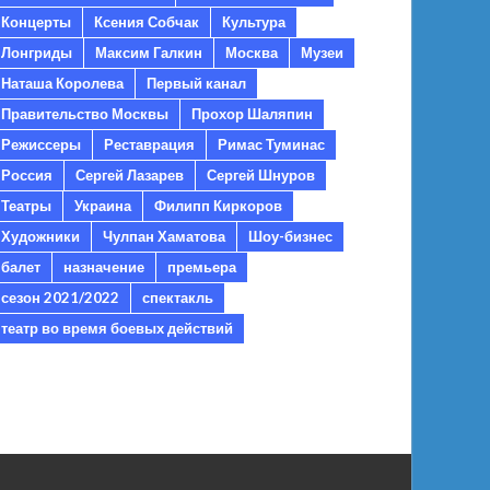
Концерты
Ксения Собчак
Культура
Лонгриды
Максим Галкин
Москва
Музеи
Наташа Королева
Первый канал
Правительство Москвы
Прохор Шаляпин
Режиссеры
Реставрация
Римас Туминас
Россия
Сергей Лазарев
Сергей Шнуров
Театры
Украина
Филипп Киркоров
Художники
Чулпан Хаматова
Шоу-бизнес
балет
назначение
премьера
сезон 2021/2022
спектакль
театр во время боевых действий