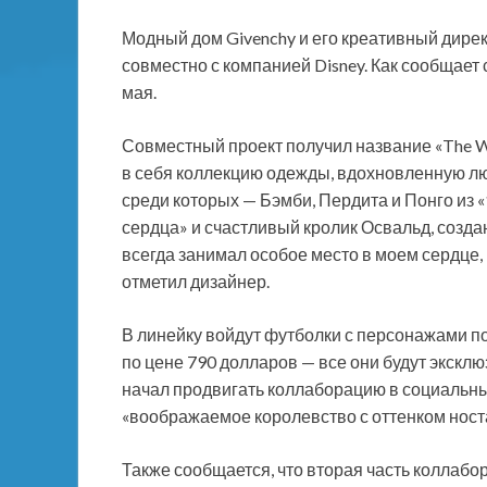
Модный дом Givenchy и его креативный дире
совместно с компанией Disney. Как сообщает
мая.
Совместный проект получил название «The Won
в себя
коллекцию одежды, вдохновленную л
среди которых — Бэмби, Пердита и Понго из 
сердца» и счастливый кролик Освальд, созда
всегда занимал особое место в моем сердце, к
отметил дизайнер.
В линейку войдут футболки с персонажами по 
по цене 790 долларов — все они будут экскл
начал продвигать коллаборацию в социальных
«воображаемое королевство с оттенком ност
Также сообщается, что вторая часть коллабо