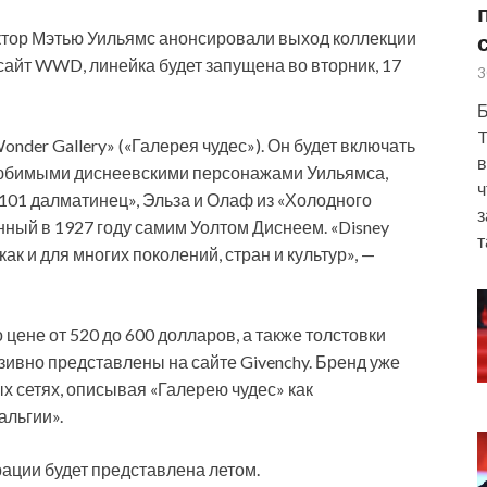
ктор Мэтью Уильямс анонсировали выход коллекции
 сайт WWD, линейка будет запущена во вторник, 17
3
Б
T
der Gallery» («Галерея чудес»). Он будет включать
в
юбимыми диснеевскими персонажами Уильямса,
ч
«101 далматинец», Эльза и Олаф из «Холодного
з
нный в 1927 году самим Уолтом Диснеем. «Disney
т
ак и для многих поколений, стран и культур», —
цене от 520 до 600 долларов, а также толстовки
юзивно представлены на сайте Givenchy. Бренд уже
 сетях, описывая «Галерею чудес» как
альгии».
рации будет представлена летом.