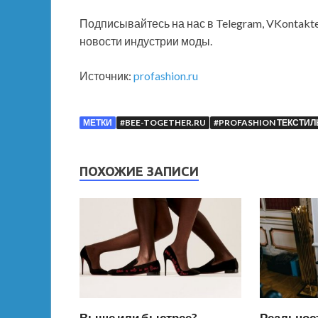
Подписывайтесь на нас в Telegram, VKontakt
новости индустрии моды.
Источник:
profashion.ru
МЕТКИ
#BEE-TOGETHER.RU
#PROFASHION ТЕКСТИЛ
ПОХОЖИЕ ЗАПИСИ
Выше или быстрее?
Реальност