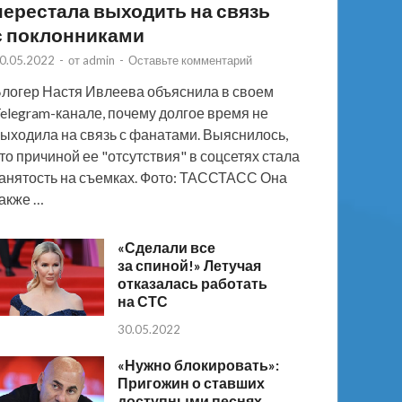
перестала выходить на связь
с поклонниками
0.05.2022
-
от
admin
-
Оставьте комментарий
логер Настя Ивлеева объяснила в своем
elegram-канале, почему долгое время не
ыходила на связь с фанатами. Выяснилось,
то причиной ее "отсутствия" в соцсетях стала
анятость на съемках. Фото: ТАССТАСС Она
акже …
«Сделали все
за спиной!» Летучая
отказалась работать
на СТС
30.05.2022
«Нужно блокировать»:
Пригожин о ставших
доступными песнях