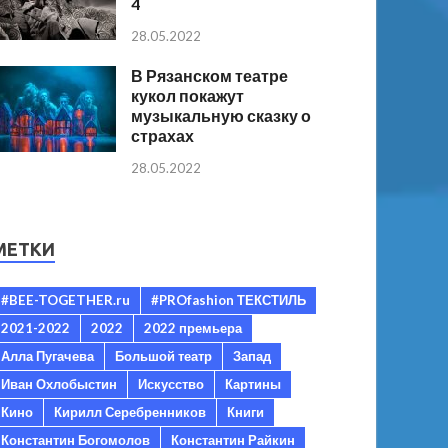
4
28.05.2022
В Рязанском театре
кукол покажут
музыкальную сказку о
страхах
28.05.2022
МЕТКИ
#BEE-TOGETHER.ru
#PROfashion ТЕКСТИЛЬ
2021-2022
2022
2022 премьера
Алла Пугачева
Большой театр
Запад
Иван Охлобыстин
Искусство
Картины
Кино
Кирилл Серебренников
Книги
Константин Богомолов
Константин Райкин