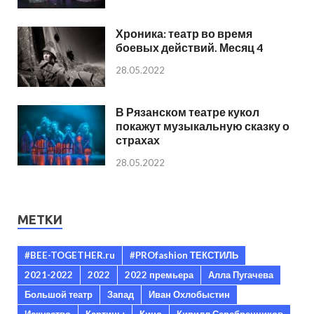
Хроника: театр во время
боевых действий. Месяц 4
28.05.2022
В Рязанском театре кукол
покажут музыкальную сказку о
страхах
28.05.2022
МЕТКИ
#BEE-TOGETHER.ru
#PROfashion ТЕКСТИЛЬ
2021-2022
2022
2022 премьера
Алла Пугачева
Большой театр
Запад
Иван Охлобыстин
Искусство
Картины
Кино
Кирилл Серебренников