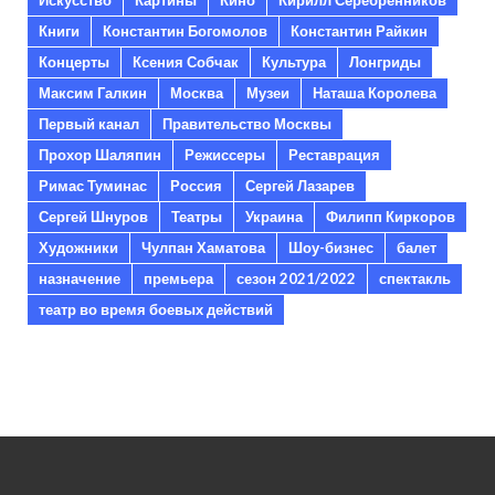
Книги
Константин Богомолов
Константин Райкин
Концерты
Ксения Собчак
Культура
Лонгриды
Максим Галкин
Москва
Музеи
Наташа Королева
Первый канал
Правительство Москвы
Прохор Шаляпин
Режиссеры
Реставрация
Римас Туминас
Россия
Сергей Лазарев
Сергей Шнуров
Театры
Украина
Филипп Киркоров
Художники
Чулпан Хаматова
Шоу-бизнес
балет
назначение
премьера
сезон 2021/2022
спектакль
театр во время боевых действий