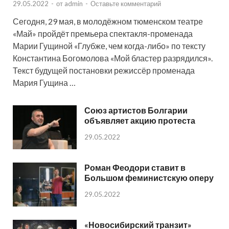
29.05.2022
-
от
admin
-
Оставьте комментарий
Сегодня, 29 мая, в молодёжном тюменском театре
«Май» пройдёт премьера спектакля-променада
Марии Гущиной «Глубже, чем когда-либо» по тексту
Константина Богомолова «Мой бластер разрядился».
Текст будущей постановки режиссёр променада
Мария Гущина …
Союз артистов Болгарии
объявляет акцию протеста
29.05.2022
Роман Феодори ставит в
Большом феминистскую оперу
29.05.2022
«Новосибирский транзит»