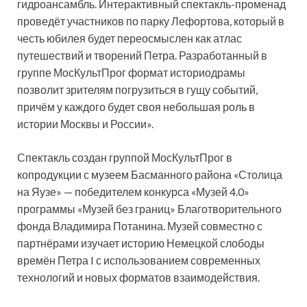
гидроансамбль. Интерактивный спектакль-променад
проведёт участников по парку Лефортова, который в
честь юбилея будет переосмыслен как атлас
путешествий и творений Петра. Разработанный в
группе МосКультПрог формат историодрамы
позволит зрителям погрузиться в гущу событий,
причём у каждого будет своя небольшая роль в
истории Москвы и России».
Спектакль создан группой МосКультПрог в
копродукции с музеем Басманного района «Столица
на Яузе» — победителем конкурса «Музей 4.0»
программы «Музей без границ» Благотворительного
фонда Владимира Потанина. Музей совместно с
партнёрами изучает историю Немецкой слободы
времён Петра I с использованием современных
технологий и новых форматов взаимодействия.