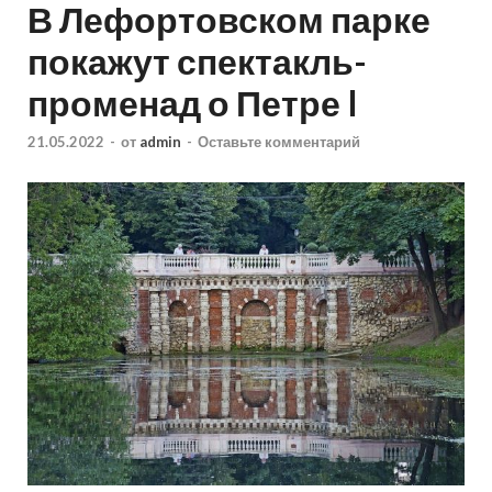
В Лефортовском парке
покажут спектакль-
променад о Петре I
21.05.2022
-
от
admin
-
Оставьте комментарий