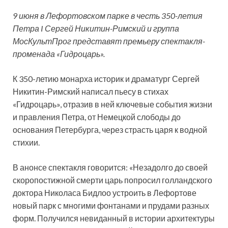
9 июня в Лефортовском парке в честь 350-летия
Петра I Сергей Никитин-Римский и группа
МосКультПрог представят премьеру спектакля-
променада «Гидроцарь».
К 350-летию монарха историк и драматург Сергей
Никитин-Римский написал пьесу в стихах
«Гидроцарь», отразив в ней
ключевые события жизни
и правления Петра, от Немецкой слободы до
основания Петербурга, через страсть царя к водной
стихии.
В анонсе спектакля говорится: «Незадолго до своей
скоропостижной смерти царь попросил голландского
доктора Николаса Бидлоо устроить в Лефортове
новый парк с многими фонтанами и прудами разных
форм. Получился невиданный в истории архитектуры