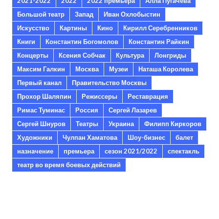
2021-2022
2022
2022 премьера
Алла Пугачева
Большой театр
Запад
Иван Охлобыстин
Искусство
Картины
Кино
Кирилл Серебренников
Книги
Константин Богомолов
Константин Райкин
Концерты
Ксения Собчак
Культура
Лонгриды
Максим Галкин
Москва
Музеи
Наташа Королева
Первый канал
Правительство Москвы
Прохор Шаляпин
Режиссеры
Реставрация
Римас Туминас
Россия
Сергей Лазарев
Сергей Шнуров
Театры
Украина
Филипп Киркоров
Художники
Чулпан Хаматова
Шоу-бизнес
балет
назначение
премьера
сезон 2021/2022
спектакль
театр во время боевых действий