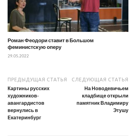
Роман Феодори ставит в Большом
феминистскую оперу
29.05.2022
ПРЕДЫДУЩАЯ СТАТЬЯ
СЛЕДУЮЩАЯ СТАТЬЯ
Картины русских
На Новодевичьем
художников-
кладбище открыли
авангардистов
памятник Владимиру
вернулись в
Этушу
Екатеринбург