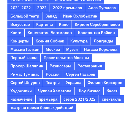
2021-2022
2022
2022 премьера
Алла Пугачева
Большой театр
Запад
Иван Охлобыстин
Искусство
Картины
Кино
Кирилл Серебренников
Книги
Константин Богомолов
Константин Райкин
Концерты
Ксения Собчак
Культура
Лонгриды
Максим Галкин
Москва
Музеи
Наташа Королева
Первый канал
Правительство Москвы
Прохор Шаляпин
Режиссеры
Реставрация
Римас Туминас
Россия
Сергей Лазарев
Сергей Шнуров
Театры
Украина
Филипп Киркоров
Художники
Чулпан Хаматова
Шоу-бизнес
балет
назначение
премьера
сезон 2021/2022
спектакль
театр во время боевых действий