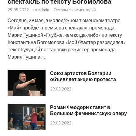
спектакль по тексту Богомолова
29.05.2022
-
от
admin
-
Оставьте комментарий
Сегодня, 29 мая, в молодёжном тюменском театре
«Май» пройдёт премьера спектакля-променада
Марии Гущиной «Глубже, чем когда-либо» по тексту
Константина Богомолова «Мой бластер разрядился».
Текст будущей постановки режиссёр променада
Мария Гущина …
Союз артистов Болгарии
объявляет акцию протеста
29.05.2022
Роман Феодори ставит в
Большом феминистскую оперу
29.05.2022