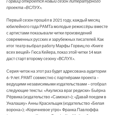
Горвиц) откроется новый сезон литературного
проекта «ВСЛУХ».
Первый сезон прошёл в 2021 году, каждый месяц
юбилейного года РАМТа молодые режиссёры вместе
с артистами показывали
читки произведений
современных русских и зарубежных писателей. Как
итог театр выбрал работу Марфы Горвиц по «Книге
всех вещей» Гюса Кейера, показ этой читки 14 мая
даст старт второму сезону «ВСЛУХ».
Серия читок на этот раз будет адресована аудитории
6-9 лет. РАМТ совместно с партнёрами проекта –
ведущими независимыми издательствами – отобрал
следующие тексты: «Акулиска враг редиски» Бьёрна
Рёрвика (издательство «Самокат»); «Давай поедем в
Уналашку» Анны Красильщик (издательство «Белая
ворона»); «Коричневое утро» Франка Павлоффа