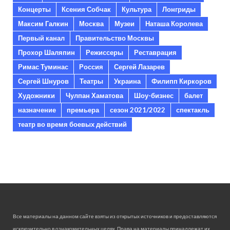
Концерты
Ксения Собчак
Культура
Лонгриды
Максим Галкин
Москва
Музеи
Наташа Королева
Первый канал
Правительство Москвы
Прохор Шаляпин
Режиссеры
Реставрация
Римас Туминас
Россия
Сергей Лазарев
Сергей Шнуров
Театры
Украина
Филипп Киркоров
Художники
Чулпан Хаматова
Шоу-бизнес
балет
назначение
премьера
сезон 2021/2022
спектакль
театр во время боевых действий
Все материалы на данном сайте взяты из открытых источников и предоставляются
исключительно в ознакомительных целях. Права на материалы принадлежат их