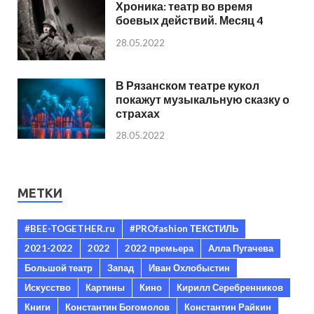
Хроника: театр во время
боевых действий. Месяц 4
28.05.2022
В Рязанском театре кукол
покажут музыкальную сказку о
страхах
28.05.2022
МЕТКИ
#BEE-TOGETHER.ru
#PROfashion ТЕКСТИЛЬ
2021-2022
2022
2022 премьера
Алла Пугачева
Большой театр
Запад
Иван Охлобыстин
Искусство
Картины
Кино
Кирилл Серебренников
Книги
Константин Богомолов
Константин Райкин