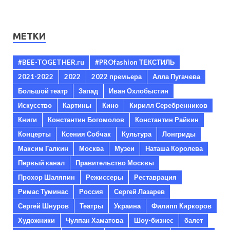
МЕТКИ
#BEE-TOGETHER.ru
#PROfashion ТЕКСТИЛЬ
2021-2022
2022
2022 премьера
Алла Пугачева
Большой театр
Запад
Иван Охлобыстин
Искусство
Картины
Кино
Кирилл Серебренников
Книги
Константин Богомолов
Константин Райкин
Концерты
Ксения Собчак
Культура
Лонгриды
Максим Галкин
Москва
Музеи
Наташа Королева
Первый канал
Правительство Москвы
Прохор Шаляпин
Режиссеры
Реставрация
Римас Туминас
Россия
Сергей Лазарев
Сергей Шнуров
Театры
Украина
Филипп Киркоров
Художники
Чулпан Хаматова
Шоу-бизнес
балет