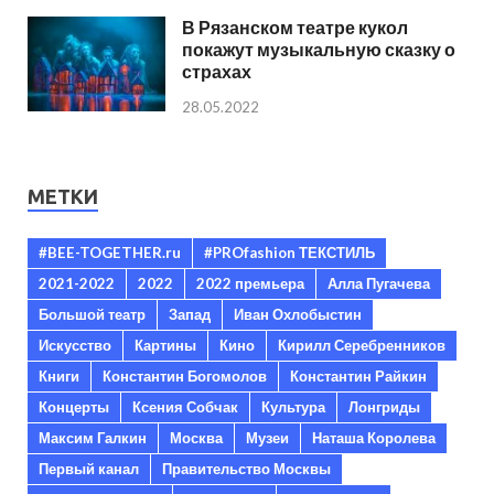
В Рязанском театре кукол
покажут музыкальную сказку о
страхах
28.05.2022
МЕТКИ
#BEE-TOGETHER.ru
#PROfashion ТЕКСТИЛЬ
2021-2022
2022
2022 премьера
Алла Пугачева
Большой театр
Запад
Иван Охлобыстин
Искусство
Картины
Кино
Кирилл Серебренников
Книги
Константин Богомолов
Константин Райкин
Концерты
Ксения Собчак
Культура
Лонгриды
Максим Галкин
Москва
Музеи
Наташа Королева
Первый канал
Правительство Москвы