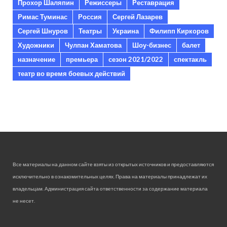
Прохор Шаляпин
Режиссеры
Реставрация
Римас Туминас
Россия
Сергей Лазарев
Сергей Шнуров
Театры
Украина
Филипп Киркоров
Художники
Чулпан Хаматова
Шоу-бизнес
балет
назначение
премьера
сезон 2021/2022
спектакль
театр во время боевых действий
Все материалы на данном сайте взяты из открытых источников и предоставляются
исключительно в ознакомительных целях. Права на материалы принадлежат их
владельцам. Администрация сайта ответственности за содержание материала
не несет.