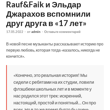
Rauf&Faik и Эльдар
Джарахов вспомнили
друг друга в «17 лет»
17.05.2022
-
от
admin
-
Оставьте комментарий
В новой песне музыканты рассказывают историю про
первую любовь, которая тогда «казалось, никогда не
кончится».
«Конечно, это реальная история! Мы
сидели с ребятами на их студии, ловили
флэшбеки школьных лет и в моменте у
нас родился этот трек: искренний,
настоящий, простой и понятный… Он про
всех. Но в то же время будто бы очень