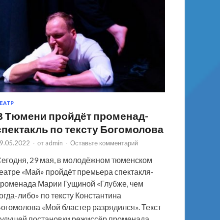
ЕАТР
В Тюмени пройдёт променад-
спектакль по тексту Богомолова
9.05.2022
-
от
admin
-
Оставьте комментарий
егодня, 29 мая, в молодёжном тюменском
еатре «Май» пройдёт премьера спектакля-
роменада Марии Гущиной «Глубже, чем
огда-либо» по тексту Константина
огомолова «Мой бластер разрядился». Текст
удущей постановки режиссёр променада