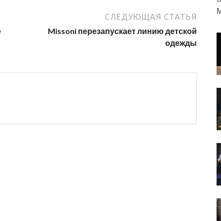
М
СЛЕДУЮЩАЯ СТАТЬЯ
е
Missoni перезапускает линию детской
одежды