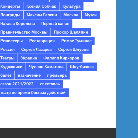
Концерты
Ксения Собчак
Культура
Лонгриды
Максим Галкин
Москва
Музеи
Наташа Королева
Первый канал
Правительство Москвы
Прохор Шаляпин
Режиссеры
Реставрация
Римас Туминас
Россия
Сергей Лазарев
Сергей Шнуров
Театры
Украина
Филипп Киркоров
Художники
Чулпан Хаматова
Шоу-бизнес
балет
назначение
премьера
сезон 2021/2022
спектакль
театр во время боевых действий