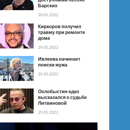
Барских
30.05.2022
Киркоров получил
травму при ремонте
дома
29.05.2022
Ивлеева начинает
поиски мужа
29.05.2022
Охлобыстин едко
высказался о судьбе
Литвиновой
29.05.2022