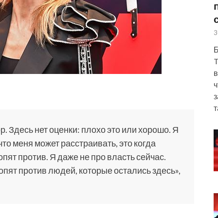
3
Б
T
в
ч
з
т
р. Здесь нет оценки: плохо это или хорошо. Я
 что меня может расстраивать, это когда
опят против. Я даже не про власть сейчас.
пят против людей, которые остались здесь»,