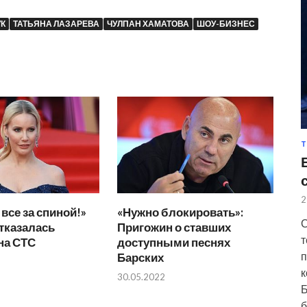
К
ТАТЬЯНА ЛАЗАРЕВА
ЧУЛПАН ХАМАТОВА
ШОУ-БИЗНЕС
Т
2
все за спиной!»
«Нужно блокировать»:
С
тказалась
Пригожин о ставших
т
на СТС
доступными песнях
п
Барских
к
30.05.2022
Б
б