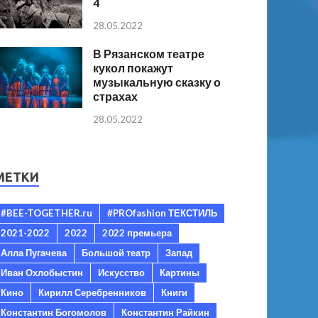
4
28.05.2022
В Рязанском театре
кукол покажут
музыкальную сказку о
страхах
28.05.2022
МЕТКИ
#BEE-TOGETHER.ru
#PROfashion ТЕКСТИЛЬ
2021-2022
2022
2022 премьера
Алла Пугачева
Большой театр
Запад
Иван Охлобыстин
Искусство
Картины
Кино
Кирилл Серебренников
Книги
Константин Богомолов
Константин Райкин