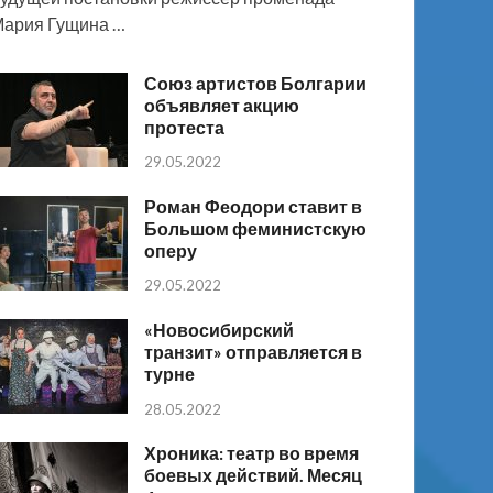
ария Гущина …
Союз артистов Болгарии
объявляет акцию
протеста
29.05.2022
Роман Феодори ставит в
Большом феминистскую
оперу
29.05.2022
«Новосибирский
транзит» отправляется в
турне
28.05.2022
Хроника: театр во время
боевых действий. Месяц