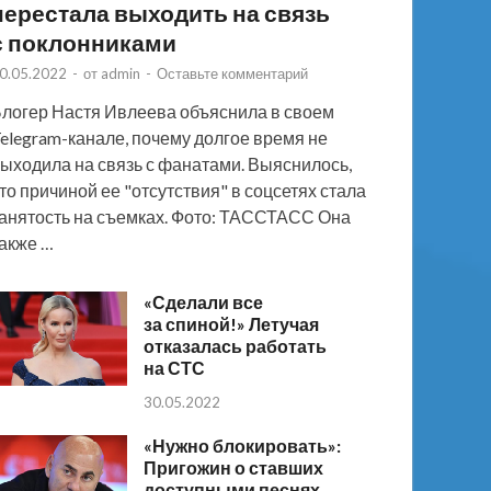
перестала выходить на связь
с поклонниками
0.05.2022
-
от
admin
-
Оставьте комментарий
логер Настя Ивлеева объяснила в своем
elegram-канале, почему долгое время не
ыходила на связь с фанатами. Выяснилось,
то причиной ее "отсутствия" в соцсетях стала
анятость на съемках. Фото: ТАССТАСС Она
акже …
«Сделали все
за спиной!» Летучая
отказалась работать
на СТС
30.05.2022
«Нужно блокировать»:
Пригожин о ставших
доступными песнях