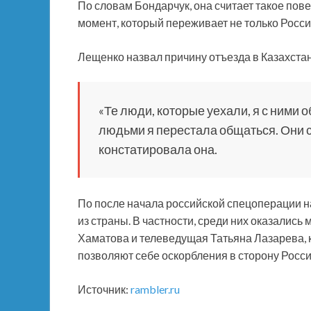
По словам Бондарчук, она считает такое пов
момент, который переживает не только Россия
Лещенко назвал причину отъезда в Казахста
«Те люди, которые уехали, я с ними о
людьми я перестала общаться. Они с
констатировала она.
По после начала российской спецоперации н
из страны. В частности, среди них оказались
Хаматова и телеведущая Татьяна Лазарева, к
позволяют себе оскорбления в сторону Росси
Источник:
rambler.ru