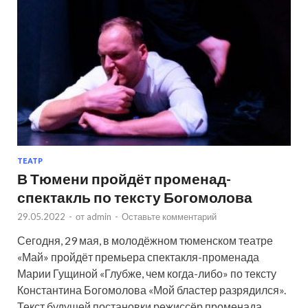
ТЕАТР
В Тюмени пройдёт променад-
спектакль по тексту Богомолова
29.05.2022
-
от
admin
-
Оставьте комментарий
Сегодня, 29 мая, в молодёжном тюменском театре
«Май» пройдёт премьера спектакля-променада
Марии Гущиной «Глубже, чем когда-либо» по тексту
Константина Богомолова «Мой бластер разрядился».
Текст будущей постановки режиссёр променада