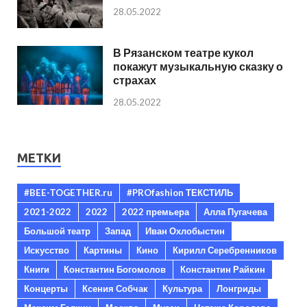
28.05.2022
В Рязанском театре кукол
покажут музыкальную сказку о
страхах
28.05.2022
МЕТКИ
#BEE-TOGETHER.ru
#PROfashion ТЕКСТИЛЬ
2021-2022
2022
2022 премьера
Алла Пугачева
Большой театр
Запад
Иван Охлобыстин
Искусство
Картины
Кино
Кирилл Серебренников
Книги
Константин Богомолов
Константин Райкин
Концерты
Ксения Собчак
Культура
Лонгриды