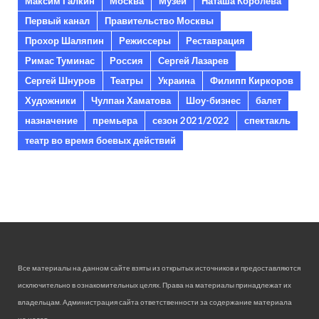
Максим Галкин
Москва
Музеи
Наташа Королева
Первый канал
Правительство Москвы
Прохор Шаляпин
Режиссеры
Реставрация
Римас Туминас
Россия
Сергей Лазарев
Сергей Шнуров
Театры
Украина
Филипп Киркоров
Художники
Чулпан Хаматова
Шоу-бизнес
балет
назначение
премьера
сезон 2021/2022
спектакль
театр во время боевых действий
Все материалы на данном сайте взяты из открытых источников и предоставляются
исключительно в ознакомительных целях. Права на материалы принадлежат их
владельцам. Администрация сайта ответственности за содержание материала
не несет.