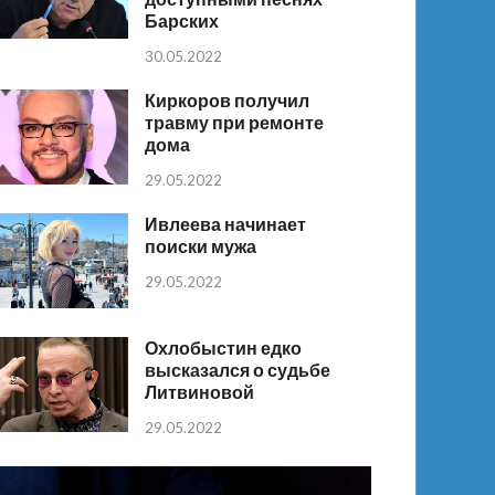
Барских
30.05.2022
Киркоров получил
травму при ремонте
дома
29.05.2022
Ивлеева начинает
поиски мужа
29.05.2022
Охлобыстин едко
высказался о судьбе
Литвиновой
29.05.2022