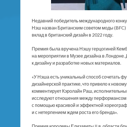
Недавний победитель международного конку
Нэш назван Британским советом моды (BFC) 
вклад в британский дизайн в 2022 году.
Премия была вручена Нэшу герцогиней Кем
на мероприятии в Музее дизайна в Лондоне. 
к дизайну и разработке новых материалов.
«У Нэша есть уникальный способ сочетать фу
дизайнерской практике, что привело к новом
комментирует Кэролайн Раш, исполнительный
исследуют отношения между перформансом и
с помощью красивой и эффектной хореографи
и с нетерпением ждем роста его бренда».
Премия королевы Елизаветы II в. области б