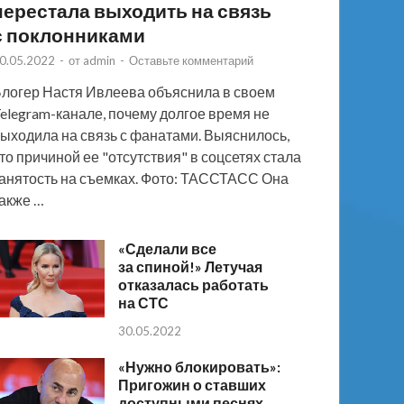
перестала выходить на связь
с поклонниками
0.05.2022
-
от
admin
-
Оставьте комментарий
логер Настя Ивлеева объяснила в своем
elegram-канале, почему долгое время не
ыходила на связь с фанатами. Выяснилось,
то причиной ее "отсутствия" в соцсетях стала
анятость на съемках. Фото: ТАССТАСС Она
акже …
«Сделали все
за спиной!» Летучая
отказалась работать
на СТС
30.05.2022
«Нужно блокировать»:
Пригожин о ставших
доступными песнях