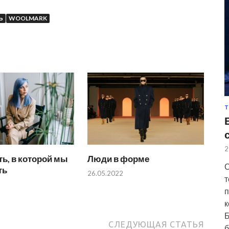
Ь
WOOLMARK
Т
2
ь, в которой мы
Люди в форме
С
ть
26.05.2022
т
п
к
Б
СЛЕДУЮЩАЯ СТАТЬЯ
б