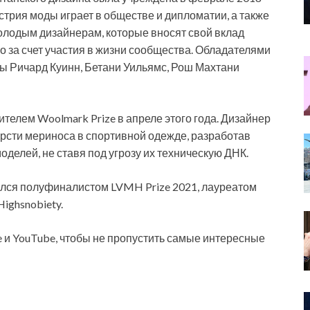
устрия моды играет в обществе и дипломатии, а также
олодым дизайнерам, которые вносят свой вклад
бо за счет участия в жизни сообщества. Обладателями
ы Ричард Куинн, Бетани Уильямс, Рош Махтани
елем Woolmark Prize в апреле этого года. Дизайнер
рсти мериноса в спортивной одежде, разработав
оделей, не ставя под угрозу их техническую ДНК.
ился полуфиналистом LVMH Prize 2021, лауреатом
ighsnobiety.
e и YouTube, чтобы не пропустить самые интересные