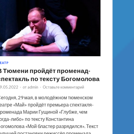
ЕАТР
В Тюмени пройдёт променад-
спектакль по тексту Богомолова
9.05.2022
-
от
admin
-
Оставьте комментарий
егодня, 29 мая, в молодёжном тюменском
еатре «Май» пройдёт премьера спектакля-
роменада Марии Гущиной «Глубже, чем
огда-либо» по тексту Константина
огомолова «Мой бластер разрядился». Текст
удущей постановки режиссёр променада