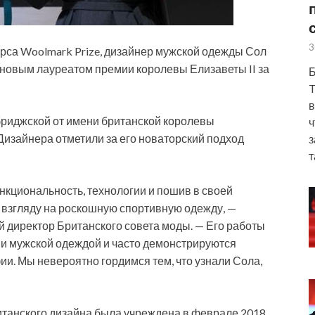
3
рса Woolmark Prize, дизайнер мужской одежды Сол
новым лауреатом премии королевы Елизаветы II за
Б
T
в
бриджской от имени
британской королевы
ч
Дизайнера отметили за его новаторский подход
з
т
нкциональность, технологии и пошив в своей
у взгляду на роскошную спортивную одежду, —
 директор Британского совета моды. — Его работы
 мужской одеждой и часто демонстрируются
и. Мы невероятно гордимся тем, что узнали Сола,
ританского дизайна была учреждена в феврале 2018