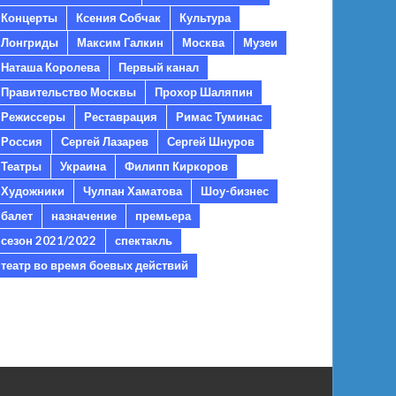
Концерты
Ксения Собчак
Культура
Лонгриды
Максим Галкин
Москва
Музеи
Наташа Королева
Первый канал
Правительство Москвы
Прохор Шаляпин
Режиссеры
Реставрация
Римас Туминас
Россия
Сергей Лазарев
Сергей Шнуров
Театры
Украина
Филипп Киркоров
Художники
Чулпан Хаматова
Шоу-бизнес
балет
назначение
премьера
сезон 2021/2022
спектакль
театр во время боевых действий