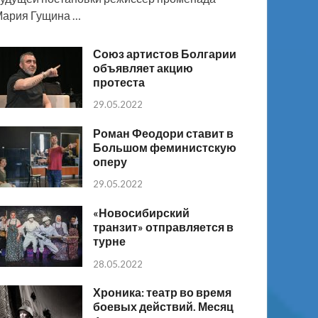
ария Гущина …
Союз артистов Болгарии
объявляет акцию
протеста
29.05.2022
Роман Феодори ставит в
Большом феминистскую
оперу
29.05.2022
«Новосибирский
транзит» отправляется в
турне
28.05.2022
Хроника: театр во время
боевых действий. Месяц