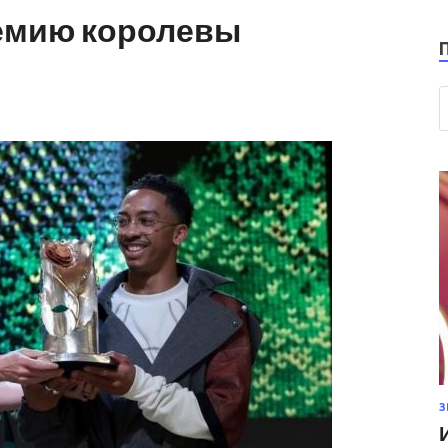
емию королевы
З