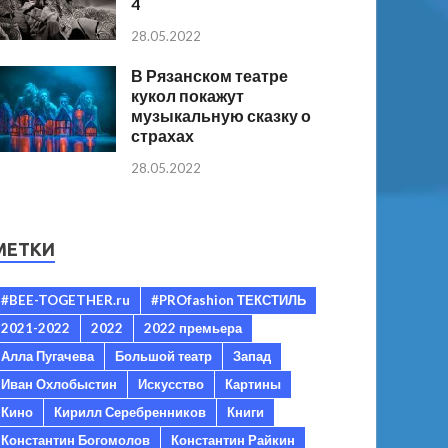
4
28.05.2022
В Рязанском театре
кукол покажут
музыкальную сказку о
страхах
28.05.2022
МЕТКИ
#BEE-TOGETHER.ru
#PROfashion ТЕКСТИЛЬ
2021-2022
2022
2022 премьера
Алла Пугачева
Большой театр
Запад
Иван Охлобыстин
Искусство
Картины
Кино
Кирилл Серебренников
Книги
Константин Богомолов
Константин Райкин