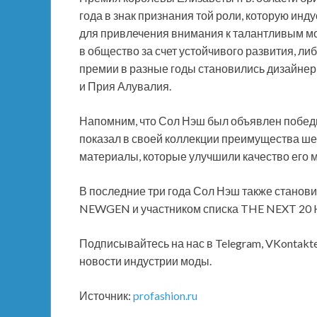
года в знак признания той роли, которую инд
для привлечения внимания к талантливым м
в общество за счет устойчивого развития, ли
премии в разные годы становились дизайнер
и Прия Алувалия.
Напомним, что Сол Нэш был объявлен победит
показал в своей коллекции преимущества ше
материалы, которые улучшили качество его м
В последние три года Сол Нэш также станов
NEWGEN и участником списка THE NEXT 20 H
Подписывайтесь на нас в Telegram, VKontakt
новости индустрии моды.
Источник:
profashion.ru