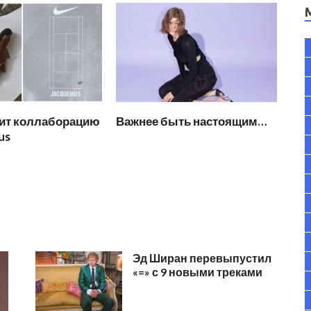
вит коллаборацию
Важнее быть настоящим…
us
Эд Ширан перевыпустил
«=» с 9 новыми треками