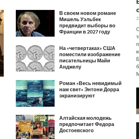
В своем новом романе
2
Мишель Уэльбек
предвидит выборы во
С
Франции в 2027 году
т
п
На «четвертаках» США
к
поместили изображение
Б
писательницы Майи
б
Анджелу
М
Роман «Весь невидимый
нам свет» Энтони Дорра
экранизируют
Алтайская молодежь
предпочитает Федора
Достоевского