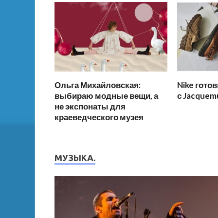
Ольга Михайловская:
Nike гото
выбираю модные вещи, а
с Jacquem
не экспонаты для
краеведческого музея
МУЗЫКА.