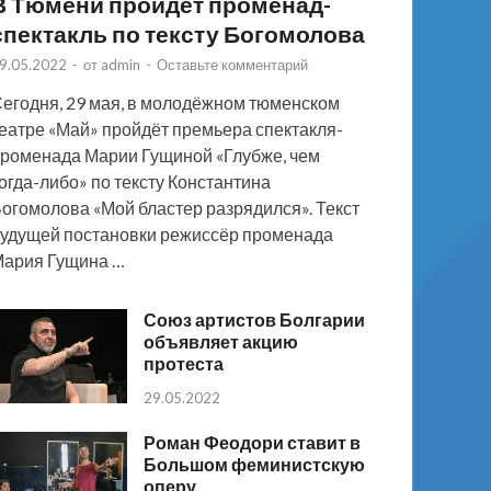
В Тюмени пройдёт променад-
спектакль по тексту Богомолова
9.05.2022
-
от
admin
-
Оставьте комментарий
егодня, 29 мая, в молодёжном тюменском
еатре «Май» пройдёт премьера спектакля-
роменада Марии Гущиной «Глубже, чем
огда-либо» по тексту Константина
огомолова «Мой бластер разрядился». Текст
удущей постановки режиссёр променада
ария Гущина …
Союз артистов Болгарии
объявляет акцию
протеста
29.05.2022
Роман Феодори ставит в
Большом феминистскую
оперу