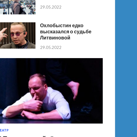
29.05.2022
Охлобыстин едко
высказался о судьбе
Литвиновой
29.05.2022
ЕАТР