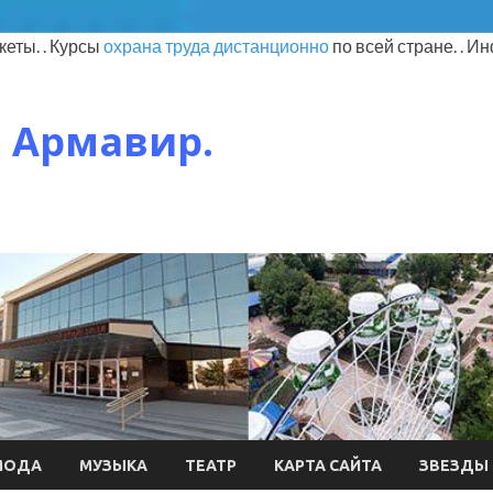
еты. . Курсы
охрана труда дистанционно
по всей стране. . 
 Армавир.
МОДА
МУЗЫКА
ТЕАТР
КАРТА САЙТА
ЗВЕЗДЫ