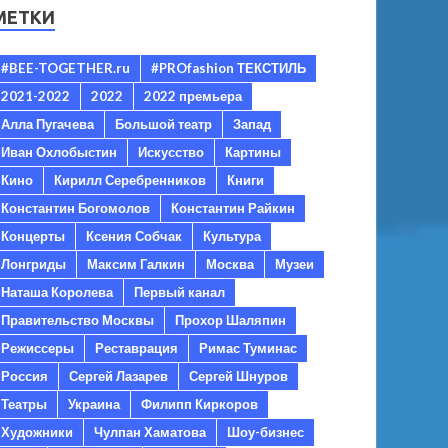
МЕТКИ
#BEE-TOGETHER.ru
#PROfashion ТЕКСТИЛЬ
2021-2022
2022
2022 премьера
Алла Пугачева
Большой театр
Запад
Иван Охлобыстин
Искусство
Картины
Кино
Кирилл Серебренников
Книги
Константин Богомолов
Константин Райкин
Концерты
Ксения Собчак
Культура
Лонгриды
Максим Галкин
Москва
Музеи
Наташа Королева
Первый канал
Правительство Москвы
Прохор Шаляпин
Режиссеры
Реставрация
Римас Туминас
Россия
Сергей Лазарев
Сергей Шнуров
Театры
Украина
Филипп Киркоров
Художники
Чулпан Хаматова
Шоу-бизнес