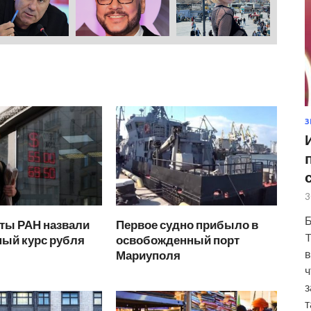
З
3
Б
ты РАН назвали
Первое судно прибыло в
T
ый курс рубля
освобожденный порт
в
Мариуполя
ч
з
т