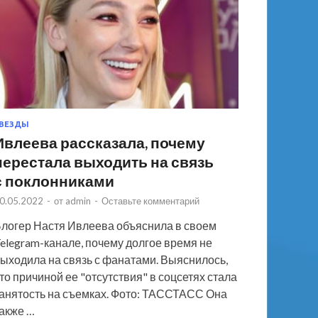
ВЕЗДЫ
Ивлеева рассказала, почему
перестала выходить на связь
с поклонниками
0.05.2022
-
от
admin
-
Оставьте комментарий
логер Настя Ивлеева объяснила в своем
elegram-канале, почему долгое время не
ыходила на связь с фанатами. Выяснилось,
то причиной ее "отсутствия" в соцсетях стала
анятость на съемках. Фото: ТАССТАСС Она
акже …