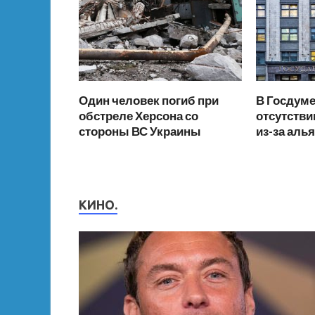
Один человек погиб при
В Госдуме
обстреле Херсона со
отсутстви
стороны ВС Украины
из-за аль
КИНО.