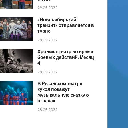
29.05.2022
«Новосибирский
транзит» отправляется в
турне
28.05.2022
Хроника: театр во время
боевых действий. Месяц
4
28.05.2022
В Рязанском театре
кукол покажут
музыкальную сказку о
страхах
28.05.2022