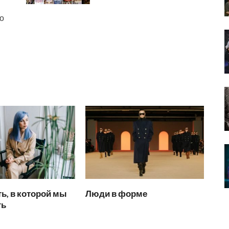
о
ь, в которой мы
Люди в форме
ть