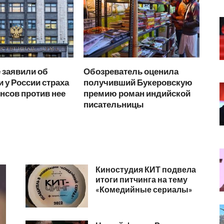
 заявили об
Обозреватель оценила
и у России страха
получивший Букеровскую
янсов против нее
премию роман индийской
писательницы
Киностудия КИТ подвела
итоги питчинга на тему
«Комедийные сериалы»