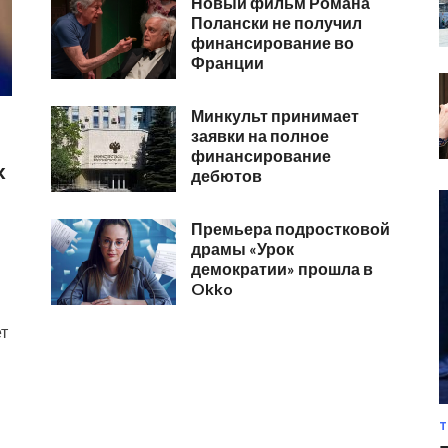
Новый фильм Романа
Полански не получил
финансирование во
Франции
Минкульт принимает
заявки на полное
финансирование
х
дебютов
Премьера подростковой
драмы «Урок
демократии» прошла в
Okko
ет
Т