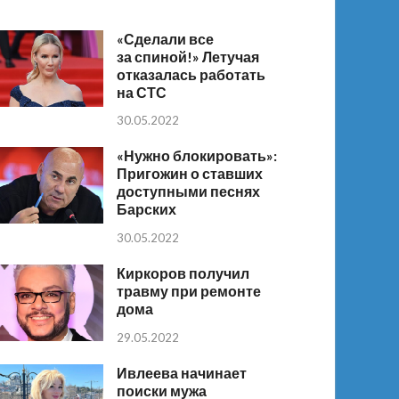
«Сделали все
за спиной!» Летучая
отказалась работать
на СТС
30.05.2022
«Нужно блокировать»:
Пригожин о ставших
доступными песнях
Барских
30.05.2022
Киркоров получил
травму при ремонте
дома
29.05.2022
Ивлеева начинает
поиски мужа