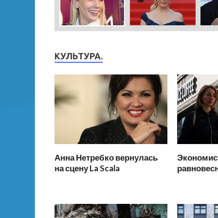
КУЛЬТУРА.
Анна Нетребко вернулась
Экономис
на сцену La Scala
равновесн