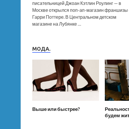
писательницей Джоан Кэтлин Роулинг — в
Москве открылся поп-ап-магазин франшизы 
Гарри Поттере. В Центральном детском
магазине на Лубянке …
МОДА.
Выше или быстрее?
Реальност
будем жи