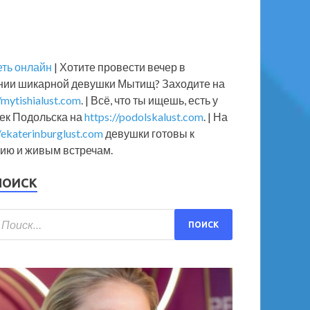
еть онлайн
| Хотите провести вечер в
нии шикарной девушки Мытищ? Заходите на
/mytishialust.com
. | Всё, что ты ищешь, есть у
ек Подольска на
https://podolskalust.com
. | На
//ekaterinburglust.com
девушки готовы к
ию и живым встречам.
ВЕЗДЫ
ПОИСК
Сделали все за спиной!» Летучая о
аботать на СТС
.05.2022
-
от
admin
-
Оставьте комментарий