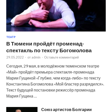
ТЕАТР
В Тюмени пройдёт променад-
спектакль по тексту Богомолова
29.05.2022
-
от
admin
-
Оставьте комментарий
Сегодня, 29 мая, в молодёжном тюменском театре
«Май» пройдёт премьера спектакля-променада
Марии Гущиной «Глубже, чем когда-либо» по тексту
Константина Богомолова «Мой бластер разрядился».
Текст будущей постановки режиссёр променада
Мария Гущина …
Союз артистов Болгарии