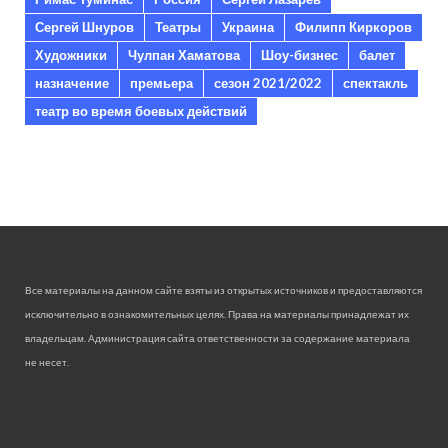
Сергей Шнуров
Театры
Украина
Филипп Киркоров
Художники
Чулпан Хаматова
Шоу-бизнес
балет
назначение
премьера
сезон 2021/2022
спектакль
театр во время боевых действий
Все материалы на данном сайте взяты из открытых источников и предоставляются
исключительно в ознакомительных целях. Права на материалы принадлежат их
владельцам. Администрация сайта ответственности за содержание материала
не несет.