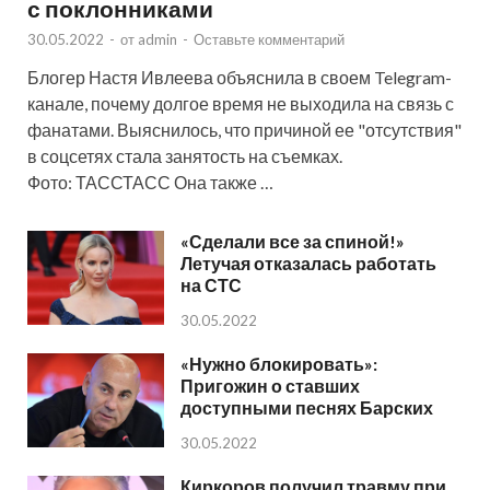
с поклонниками
30.05.2022
-
от
admin
-
Оставьте комментарий
Блогер Настя Ивлеева объяснила в своем Telegram-
канале, почему долгое время не выходила на связь с
фанатами. Выяснилось, что причиной ее "отсутствия"
в соцсетях стала занятость на съемках.
Фото: ТАССТАСС Она также …
«Сделали все за спиной!»
Летучая отказалась работать
на СТС
30.05.2022
«Нужно блокировать»:
Пригожин о ставших
доступными песнях Барских
30.05.2022
Киркоров получил травму при