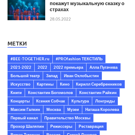
покажут музыкальную сказку о
страхах
28.05.2022
МЕТКИ
#BEE-TOGETHER.ru
#PROfashion ТЕКСТИЛЬ
2021-2022
2022
2022 премьера
Алла Пугачева
Большой театр
Запад
Иван Охлобыстин
Искусство
Картины
Кино
Кирилл Серебренников
Книги
Константин Богомолов
Константин Райкин
Концерты
Ксения Собчак
Культура
Лонгриды
Максим Галкин
Москва
Музеи
Наташа Королева
Первый канал
Правительство Москвы
Прохор Шаляпин
Режиссеры
Реставрация
Римас Туминас
Россия
Сергей Лазарев