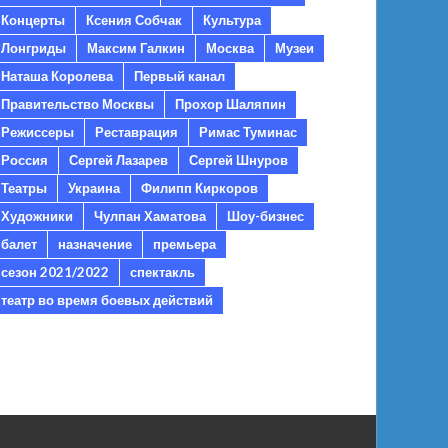
Концерты
Ксения Собчак
Культура
Лонгриды
Максим Галкин
Москва
Музеи
Наташа Королева
Первый канал
Правительство Москвы
Прохор Шаляпин
Режиссеры
Реставрация
Римас Туминас
Россия
Сергей Лазарев
Сергей Шнуров
Театры
Украина
Филипп Киркоров
Художники
Чулпан Хаматова
Шоу-бизнес
балет
назначение
премьера
сезон 2021/2022
спектакль
театр во время боевых действий