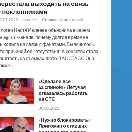
перестала выходить на связь
с поклонниками
0.05.2022
-
от
admin
-
Оставьте комментарий
логер Настя Ивлеева объяснила в своем
elegram-канале, почему долгое время не
ыходила на связь с фанатами. Выяснилось,
то причиной ее "отсутствия" в соцсетях стала
анятость на съемках. Фото: ТАССТАСС Она
акже …
«Сделали все
за спиной!» Летучая
отказалась работать
на СТС
30.05.2022
«Нужно блокировать»:
Пригожин о ставших
доступными песнях