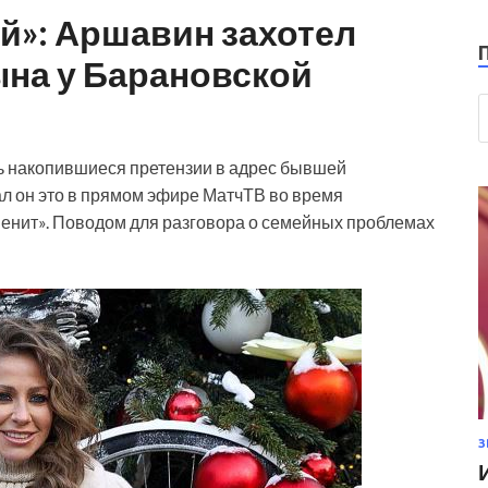
й»: Аршавин захотел
ына у Барановской
 накопившиеся претензии в адрес бывшей
л он это в прямом эфире МатчТВ во время
енит». Поводом для разговора о семейных проблемах
З