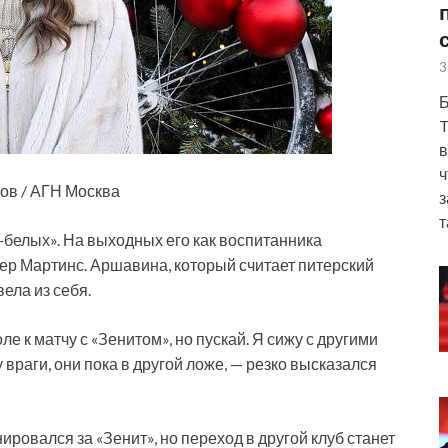
3
Б
T
в
ч
ов / АГН Москва
з
т
о-белых». На выходных его как воспитанника
ер Мартинс. Аршавина, который считает питерский
ела из себя.
е к матчу с «Зенитом», но пускай. Я сижу с другими
 враги, они пока в другой ложе, — резко высказался
нировался за «Зенит», но переход в другой клуб станет