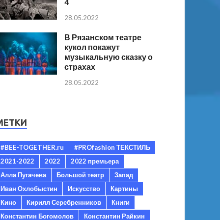
4
28.05.2022
В Рязанском театре
кукол покажут
музыкальную сказку о
страхах
28.05.2022
МЕТКИ
#BEE-TOGETHER.ru
#PROfashion ТЕКСТИЛЬ
2021-2022
2022
2022 премьера
Алла Пугачева
Большой театр
Запад
Иван Охлобыстин
Искусство
Картины
Кино
Кирилл Серебренников
Книги
Константин Богомолов
Константин Райкин