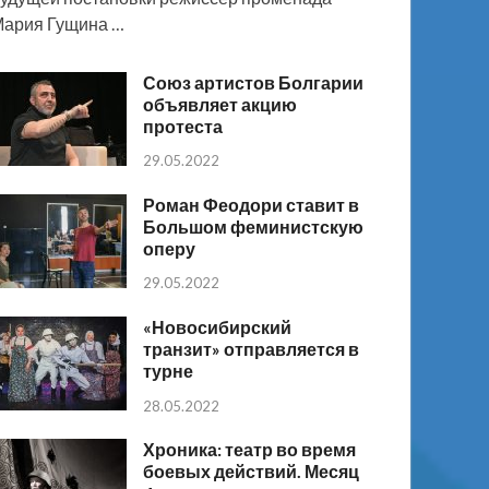
ария Гущина …
Союз артистов Болгарии
объявляет акцию
протеста
29.05.2022
Роман Феодори ставит в
Большом феминистскую
оперу
29.05.2022
«Новосибирский
транзит» отправляется в
турне
28.05.2022
Хроника: театр во время
боевых действий. Месяц