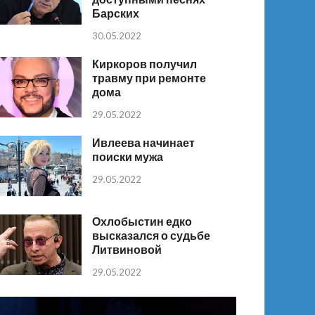
Барских
30.05.2022
Киркоров получил
травму при ремонте
дома
29.05.2022
Ивлеева начинает
поиски мужа
29.05.2022
Охлобыстин едко
высказался о судьбе
Литвиновой
29.05.2022