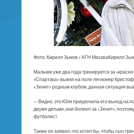
Фото: Кирилл Зыков / АГН МоскваКирилл Зык
Мальчик уже два года тренируется за «красн
«Спартака» вывел на поле легионер Кристоф
«Зенит» родным клубом, данная ситуация выв
— Видно, это Юля приурочила его выход на пол
двумя детьми, они болеют за «Зенит», поэтому
футболист.
Также он заявил, что хотел бы, чтобы сын тре