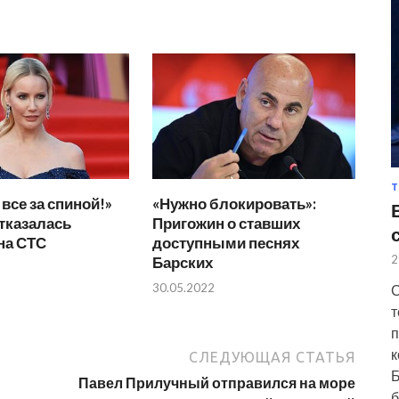
Т
все за спиной!»
«Нужно блокировать»:
тказалась
Пригожин о ставших
на СТС
доступными песнях
2
Барских
30.05.2022
С
т
п
к
СЛЕДУЮЩАЯ СТАТЬЯ
Б
Павел Прилучный отправился на море
б