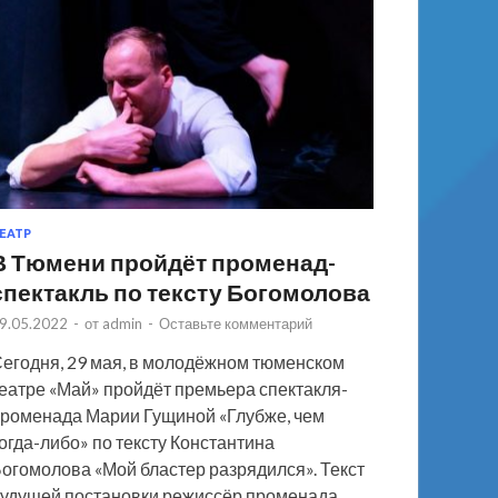
ЕАТР
В Тюмени пройдёт променад-
спектакль по тексту Богомолова
9.05.2022
-
от
admin
-
Оставьте комментарий
егодня, 29 мая, в молодёжном тюменском
еатре «Май» пройдёт премьера спектакля-
роменада Марии Гущиной «Глубже, чем
огда-либо» по тексту Константина
огомолова «Мой бластер разрядился». Текст
удущей постановки режиссёр променада