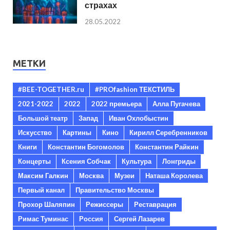
страхах
28.05.2022
МЕТКИ
#BEE-TOGETHER.ru
#PROfashion ТЕКСТИЛЬ
2021-2022
2022
2022 премьера
Алла Пугачева
Большой театр
Запад
Иван Охлобыстин
Искусство
Картины
Кино
Кирилл Серебренников
Книги
Константин Богомолов
Константин Райкин
Концерты
Ксения Собчак
Культура
Лонгриды
Максим Галкин
Москва
Музеи
Наташа Королева
Первый канал
Правительство Москвы
Прохор Шаляпин
Режиссеры
Реставрация
Римас Туминас
Россия
Сергей Лазарев