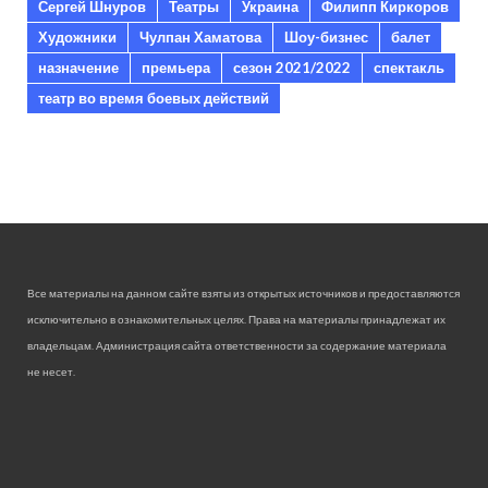
Сергей Шнуров
Театры
Украина
Филипп Киркоров
Художники
Чулпан Хаматова
Шоу-бизнес
балет
назначение
премьера
сезон 2021/2022
спектакль
театр во время боевых действий
Все материалы на данном сайте взяты из открытых источников и предоставляются
исключительно в ознакомительных целях. Права на материалы принадлежат их
владельцам. Администрация сайта ответственности за содержание материала
не несет.