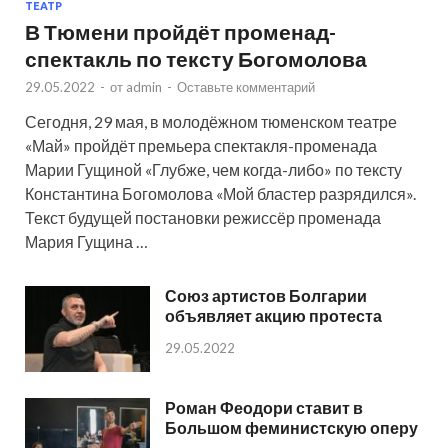
ТЕАТР
В Тюмени пройдёт променад-
спектакль по тексту Богомолова
29.05.2022
-
от
admin
-
Оставьте комментарий
Сегодня, 29 мая, в молодёжном тюменском театре
«Май» пройдёт премьера спектакля-променада
Марии Гущиной «Глубже, чем когда-либо» по тексту
Константина Богомолова «Мой бластер разрядился».
Текст будущей постановки режиссёр променада
Мария Гущина …
Союз артистов Болгарии
объявляет акцию протеста
29.05.2022
Роман Феодори ставит в
Большом феминистскую оперу