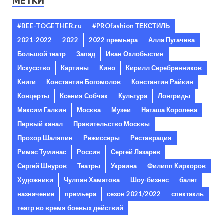
МЕТКИ
#BEE-TOGETHER.ru
#PROfashion ТЕКСТИЛЬ
2021-2022
2022
2022 премьера
Алла Пугачева
Большой театр
Запад
Иван Охлобыстин
Искусство
Картины
Кино
Кирилл Серебренников
Книги
Константин Богомолов
Константин Райкин
Концерты
Ксения Собчак
Культура
Лонгриды
Максим Галкин
Москва
Музеи
Наташа Королева
Первый канал
Правительство Москвы
Прохор Шаляпин
Режиссеры
Реставрация
Римас Туминас
Россия
Сергей Лазарев
Сергей Шнуров
Театры
Украина
Филипп Киркоров
Художники
Чулпан Хаматова
Шоу-бизнес
балет
назначение
премьера
сезон 2021/2022
спектакль
театр во время боевых действий