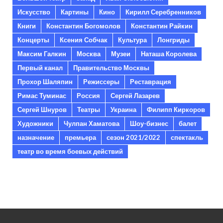
Искусство
Картины
Кино
Кирилл Серебренников
Книги
Константин Богомолов
Константин Райкин
Концерты
Ксения Собчак
Культура
Лонгриды
Максим Галкин
Москва
Музеи
Наташа Королева
Первый канал
Правительство Москвы
Прохор Шаляпин
Режиссеры
Реставрация
Римас Туминас
Россия
Сергей Лазарев
Сергей Шнуров
Театры
Украина
Филипп Киркоров
Художники
Чулпан Хаматова
Шоу-бизнес
балет
назначение
премьера
сезон 2021/2022
спектакль
театр во время боевых действий