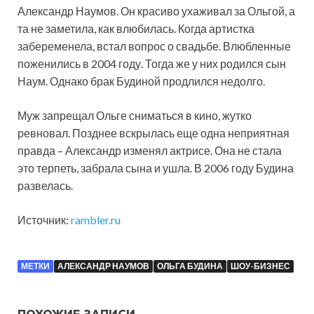
Александр Наумов. Он красиво ухаживал за Ольгой, а
та не заметила, как влюбилась. Когда артистка
забеременела, встал вопрос о свадьбе. Влюбленные
поженились в 2004 году. Тогда же у них родился сын
Наум. Однако брак Будиной продлился недолго.
Муж запрещал Ольге сниматься в кино, жутко
ревновал. Позднее вскрылась еще одна неприятная
правда – Александр изменял актрисе. Она не стала
это терпеть, забрала сына и ушла. В 2006 году Будина
развелась.
Источник:
rambler.ru
МЕТКИ
АЛЕКСАНДР НАУМОВ
ОЛЬГА БУДИНА
ШОУ-БИЗНЕС
ПОХОЖИЕ ЗАПИСИ