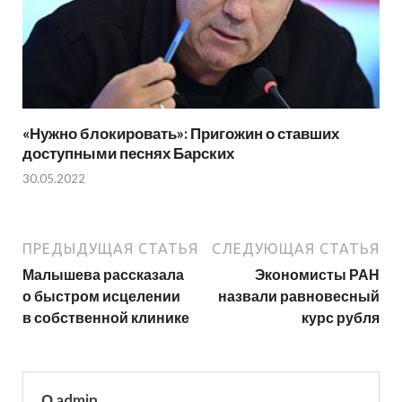
«Нужно блокировать»: Пригожин о ставших
доступными песнях Барских
30.05.2022
ПРЕДЫДУЩАЯ СТАТЬЯ
СЛЕДУЮЩАЯ СТАТЬЯ
Малышева рассказала
Экономисты РАН
о быстром исцелении
назвали равновесный
в собственной клинике
курс рубля
О admin