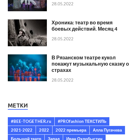
28.05.2022
Хроника: театр во время
боевых действий. Месяц 4
28.05.2022
В Рязанском театре кукол
покажут музыкальную сказку о
страхах
28.05.2022
МЕТКИ
#BEE-TOGETHER.ru
#PROfashion ТЕКСТИЛЬ
2021-2022
2022
2022 премьера
Алла Пугачева
Большой театр
Запад
Иван Охлобыстин