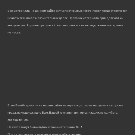
Все материалы на данном сайте взяты из открытых источников и предоставляются
исключительно в ознакомительных целях. Права на материалы принадлежат их
владельцам. Администрация сайта ответственности за содержание материала
не несет.
Если Вы обнаружили на нашем сайте материалы, которые нарушают авторские
права, принадлежащие Вам, Вашей компании или организации, пожалуйста,
сообщите нам.
На сайте могут быть опубликованы материалы 18+!
При цитировании ссылка на источник обязательна.