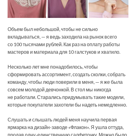
Объем был небольшой, чтобы не сильно
вкладываться, — я ведь заходила на рынок всего
со 100 тысячами рублей. Как раз на оплату работы
мастеров и материала для 10 галстуков и хватило.
Несколько лет мне понадобилось, чтобы
сформировать ассортимент, создать сколки, собрать
команду, чтобы люди поверили в меня, — я же была
совсем молодой девчонкой. В стол мы никогда
не работали. Старались придумывать такие модели,
которые покупатели захотели бы надеть немедленно.
Слушать и слышать людей меня научила первая
ярмарка на дизайн-заводе «Флакон». Я ушла оттуда,
продав одну-единственную салфеточку. Можно было