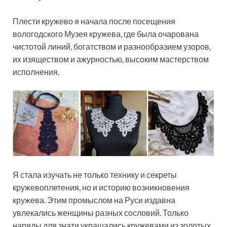
Плести кружево я начала после посещения
вологодского Музея кружева, где была очарована
чистотой линий, богатством и разнообразием узоров,
их изяществом и ажурностью, высоким мастерством
исполнения.
Я стала изучать не только технику и секреты
кружевоплетения, но и историю возникновения
кружева. Этим промыслом на Руси издавна
увлекались женщины разных сословий. Только
наряды для знати украшались кружевами из золотых