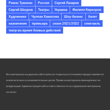
Римас Туминас
Россия
Сергей Лазарев
Сергей Шнуров
Театры
Украина
Филипп Киркоров
Художники
Чулпан Хаматова
Шоу-бизнес
балет
назначение
премьера
сезон 2021/2022
спектакль
театр во время боевых действий
Все материалы на данном сайте взяты из открытых источников и предоставляются
исключительно в ознакомительных целях. Права на материалы принадлежат их
владельцам. Администрация сайта ответственности за содержание материала
не несет.