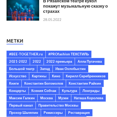
В Рязанском театре кукол
покажут музыкальную сказку о
страхах
28.05.2022
МЕТКИ
#BEE-TOGETHER.ru
#PROfashion ТЕКСТИЛЬ
2021-2022
2022
2022 премьера
Алла Пугачева
Большой театр
Запад
Иван Охлобыстин
Искусство
Картины
Кино
Кирилл Серебренников
Книги
Константин Богомолов
Константин Райкин
Концерты
Ксения Собчак
Культура
Лонгриды
Максим Галкин
Москва
Музеи
Наташа Королева
Первый канал
Правительство Москвы
Прохор Шаляпин
Режиссеры
Реставрация