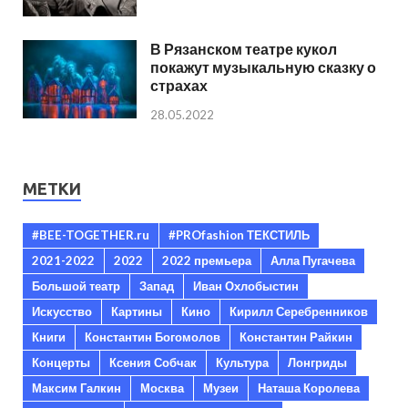
В Рязанском театре кукол
покажут музыкальную сказку о
страхах
28.05.2022
МЕТКИ
#BEE-TOGETHER.ru
#PROfashion ТЕКСТИЛЬ
2021-2022
2022
2022 премьера
Алла Пугачева
Большой театр
Запад
Иван Охлобыстин
Искусство
Картины
Кино
Кирилл Серебренников
Книги
Константин Богомолов
Константин Райкин
Концерты
Ксения Собчак
Культура
Лонгриды
Максим Галкин
Москва
Музеи
Наташа Королева