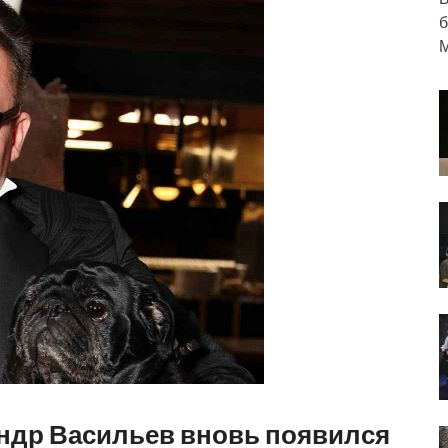
б
М
ндр Васильев вновь появился