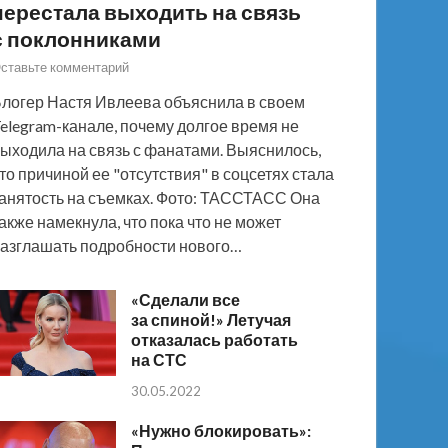
перестала выходить на связь
с поклонниками
ставьте комментарий
логер Настя Ивлеева объяснила в своем
elegram-канале, почему долгое время не
ыходила на связь с фанатами. Выяснилось,
то причиной ее "отсутствия" в соцсетях стала
анятость на съемках. Фото: ТАССТАСС Она
акже намекнула, что пока что не может
азглашать подробности нового…
«Сделали все
за спиной!» Летучая
отказалась работать
на СТС
30.05.2022
«Нужно блокировать»: