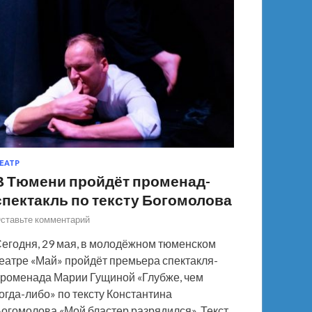
ЕАТР
В Тюмени пройдёт променад-
спектакль по тексту Богомолова
ставьте комментарий
егодня, 29 мая, в молодёжном тюменском
еатре «Май» пройдёт премьера спектакля-
роменада Марии Гущиной «Глубже, чем
огда-либо» по тексту Константина
огомолова «Мой бластер разрядился». Текст