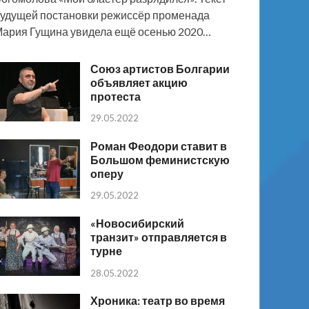
удущей постановки режиссёр променада
ария Гущина увидела ещё осенью 2020…
Союз артистов Болгарии
объявляет акцию
протеста
29.05.2022
Роман Феодори ставит в
Большом феминистскую
оперу
29.05.2022
«Новосибирский
транзит» отправляется в
турне
28.05.2022
Хроника: театр во время