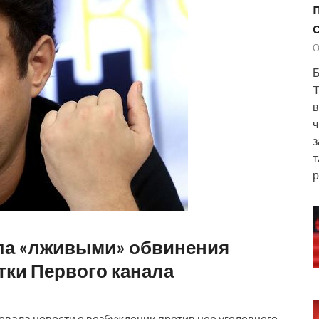
О
Б
T
в
ч
з
т
р
ла «лживыми» обвинения
тки Первого канала
вала новости о возбуждении против нее уголовного