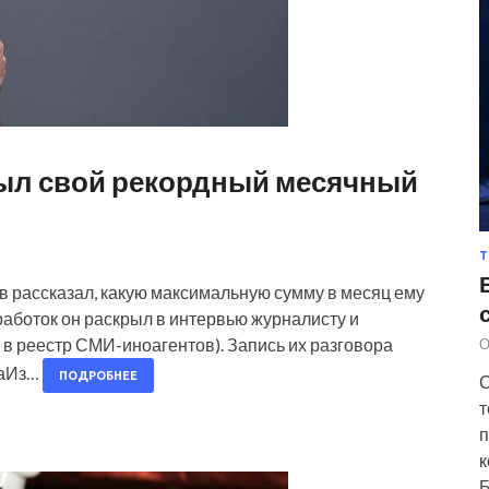
ыл свой рекордный месячный
Т
 рассказал, какую максимальную сумму в месяц ему
аботок он раскрыл в интервью журналисту и
 реестр СМИ-иноагентов). Запись их разговора
О
ваИз…
ПОДРОБНЕЕ
С
т
п
к
Б