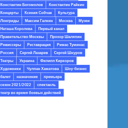
Константин Богомолов
Константин Райкин
Концерты
Ксения Собчак
Культура
Лонгриды
Максим Галкин
Москва
Музеи
Наташа Королева
Первый канал
Правительство Москвы
Прохор Шаляпин
Режиссеры
Реставрация
Римас Туминас
Россия
Сергей Лазарев
Сергей Шнуров
Театры
Украина
Филипп Киркоров
Художники
Чулпан Хаматова
Шоу-бизнес
балет
назначение
премьера
сезон 2021/2022
спектакль
театр во время боевых действий