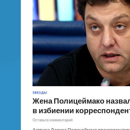
ЗВЕЗДЫ
Жена Полицеймако назва
в избиении корреспонден
Оставьте комментарий
Актриса Лариса Полицеймако прокомментиро