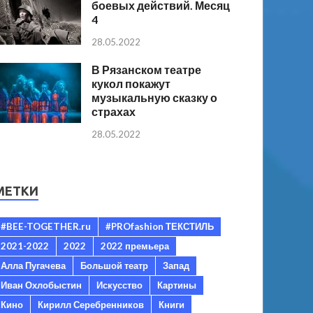
боевых действий. Месяц
4
28.05.2022
В Рязанском театре
кукол покажут
музыкальную сказку о
страхах
28.05.2022
МЕТКИ
#BEE-TOGETHER.ru
#PROfashion ТЕКСТИЛЬ
2021-2022
2022
2022 премьера
Алла Пугачева
Большой театр
Запад
Иван Охлобыстин
Искусство
Картины
Кино
Кирилл Серебренников
Книги