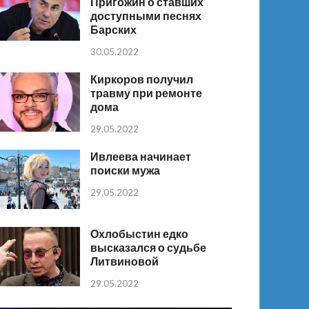
Пригожин о ставших
доступными песнях
Барских
30.05.2022
Киркоров получил
травму при ремонте
дома
29.05.2022
Ивлеева начинает
поиски мужа
29.05.2022
Охлобыстин едко
высказался о судьбе
Литвиновой
29.05.2022