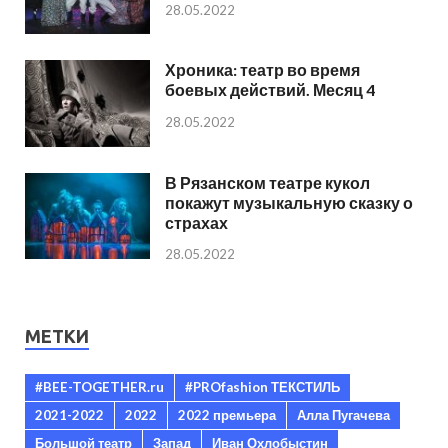
28.05.2022
Хроника: театр во время
боевых действий. Месяц 4
28.05.2022
В Рязанском театре кукол
покажут музыкальную сказку о
страхах
28.05.2022
МЕТКИ
#BEE-TOGETHER.ru
#PROfashion ТЕКСТИЛЬ
2021-2022
2022
2022 премьера
Алла Пугачева
Большой театр
Запад
Иван Охлобыстин