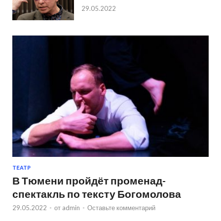
29.05.2022
ТЕАТР
В Тюмени пройдёт променад-
спектакль по тексту Богомолова
29.05.2022
-
от
admin
-
Оставьте комментарий