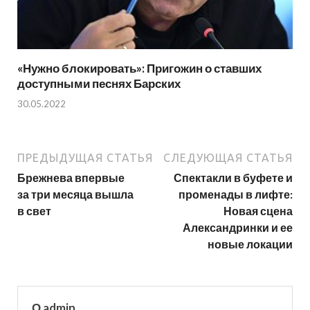
«Нужно блокировать»: Пригожин о ставших
доступными песнях Барских
30.05.2022
ПРЕДЫДУЩАЯ СТАТЬЯ
СЛЕДУЮЩАЯ СТАТЬЯ
Брежнева впервые
Спектакли в буфете и
за три месяца вышла
променады в лифте:
в свет
Новая сцена
Александринки и ее
новые локации
О admin