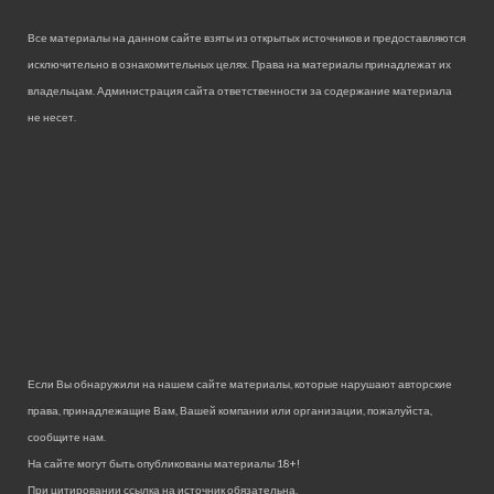
Все материалы на данном сайте взяты из открытых источников и предоставляются
исключительно в ознакомительных целях. Права на материалы принадлежат их
владельцам. Администрация сайта ответственности за содержание материала
не несет.
Если Вы обнаружили на нашем сайте материалы, которые нарушают авторские
права, принадлежащие Вам, Вашей компании или организации, пожалуйста,
сообщите нам.
На сайте могут быть опубликованы материалы 18+!
При цитировании ссылка на источник обязательна.