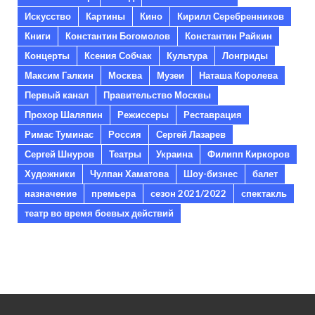
Искусство
Картины
Кино
Кирилл Серебренников
Книги
Константин Богомолов
Константин Райкин
Концерты
Ксения Собчак
Культура
Лонгриды
Максим Галкин
Москва
Музеи
Наташа Королева
Первый канал
Правительство Москвы
Прохор Шаляпин
Режиссеры
Реставрация
Римас Туминас
Россия
Сергей Лазарев
Сергей Шнуров
Театры
Украина
Филипп Киркоров
Художники
Чулпан Хаматова
Шоу-бизнес
балет
назначение
премьера
сезон 2021/2022
спектакль
театр во время боевых действий