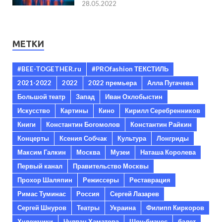
28.05.2022
МЕТКИ
#BEE-TOGETHER.ru
#PROfashion ТЕКСТИЛЬ
2021-2022
2022
2022 премьера
Алла Пугачева
Большой театр
Запад
Иван Охлобыстин
Искусство
Картины
Кино
Кирилл Серебренников
Книги
Константин Богомолов
Константин Райкин
Концерты
Ксения Собчак
Культура
Лонгриды
Максим Галкин
Москва
Музеи
Наташа Королева
Первый канал
Правительство Москвы
Прохор Шаляпин
Режиссеры
Реставрация
Римас Туминас
Россия
Сергей Лазарев
Сергей Шнуров
Театры
Украина
Филипп Киркоров
Художники
Чулпан Хаматова
Шоу-бизнес
балет