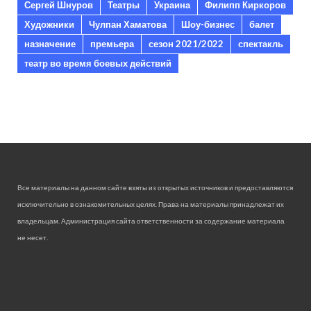
Сергей Шнуров
Театры
Украина
Филипп Киркоров
Художники
Чулпан Хаматова
Шоу-бизнес
балет
назначение
премьера
сезон 2021/2022
спектакль
театр во время боевых действий
Все материалы на данном сайте взяты из открытых источников и предоставляются
исключительно в ознакомительных целях. Права на материалы принадлежат их
владельцам. Администрация сайта ответственности за содержание материала
не несет.