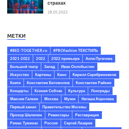
страхах
28.05.2022
МЕТКИ
#BEE-TOGETHER.ru
#PROfashion ТЕКСТИЛЬ
2021-2022
2022
2022 премьера
Алла Пугачева
Большой театр
Запад
Иван Охлобыстин
Искусство
Картины
Кино
Кирилл Серебренников
Книги
Константин Богомолов
Константин Райкин
Концерты
Ксения Собчак
Культура
Лонгриды
Максим Галкин
Москва
Музеи
Наташа Королева
Первый канал
Правительство Москвы
Прохор Шаляпин
Режиссеры
Реставрация
Римас Туминас
Россия
Сергей Лазарев