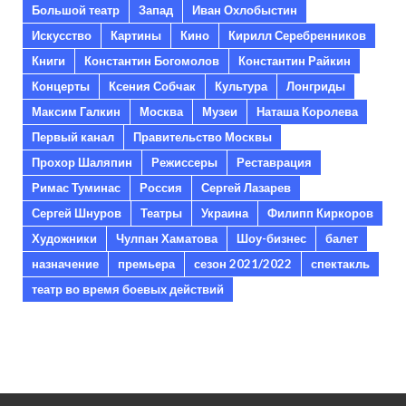
Большой театр
Запад
Иван Охлобыстин
Искусство
Картины
Кино
Кирилл Серебренников
Книги
Константин Богомолов
Константин Райкин
Концерты
Ксения Собчак
Культура
Лонгриды
Максим Галкин
Москва
Музеи
Наташа Королева
Первый канал
Правительство Москвы
Прохор Шаляпин
Режиссеры
Реставрация
Римас Туминас
Россия
Сергей Лазарев
Сергей Шнуров
Театры
Украина
Филипп Киркоров
Художники
Чулпан Хаматова
Шоу-бизнес
балет
назначение
премьера
сезон 2021/2022
спектакль
театр во время боевых действий