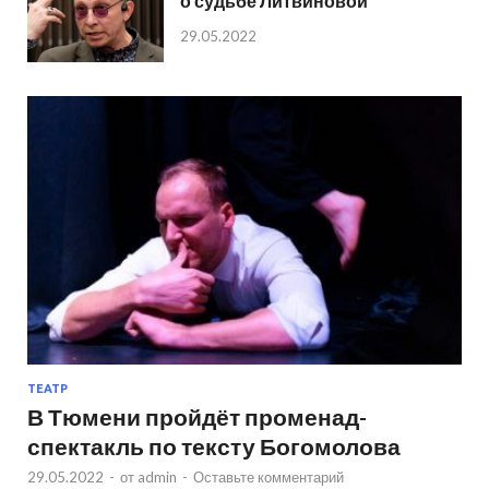
о судьбе Литвиновой
29.05.2022
ТЕАТР
В Тюмени пройдёт променад-
спектакль по тексту Богомолова
29.05.2022
-
от
admin
-
Оставьте комментарий