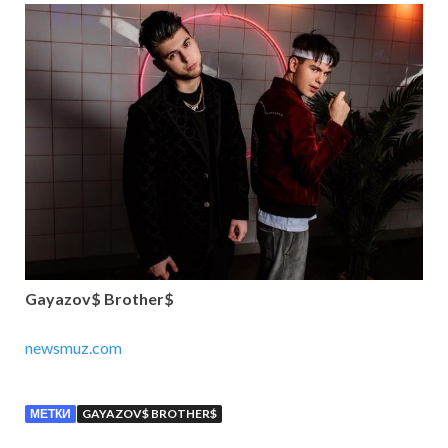
Gayazov$ Brother$
newsmuz.com
МЕТКИ
GAYAZOV$ BROTHER$