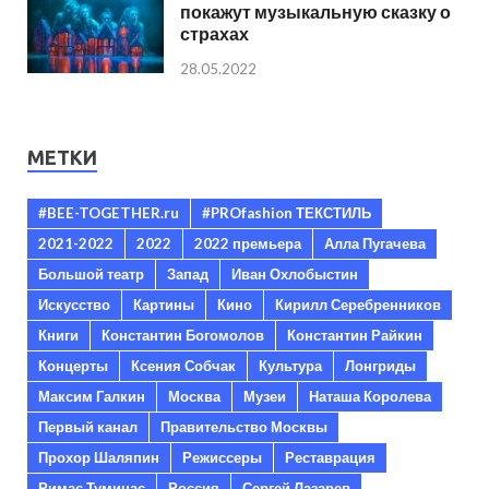
покажут музыкальную сказку о
страхах
28.05.2022
МЕТКИ
#BEE-TOGETHER.ru
#PROfashion ТЕКСТИЛЬ
2021-2022
2022
2022 премьера
Алла Пугачева
Большой театр
Запад
Иван Охлобыстин
Искусство
Картины
Кино
Кирилл Серебренников
Книги
Константин Богомолов
Константин Райкин
Концерты
Ксения Собчак
Культура
Лонгриды
Максим Галкин
Москва
Музеи
Наташа Королева
Первый канал
Правительство Москвы
Прохор Шаляпин
Режиссеры
Реставрация
Римас Туминас
Россия
Сергей Лазарев