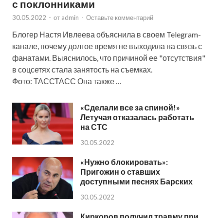
с поклонниками
30.05.2022
-
от
admin
-
Оставьте комментарий
Блогер Настя Ивлеева объяснила в своем Telegram-
канале, почему долгое время не выходила на связь с
фанатами. Выяснилось, что причиной ее "отсутствия"
в соцсетях стала занятость на съемках.
Фото: ТАССТАСС Она также …
«Сделали все за спиной!»
Летучая отказалась работать
на СТС
30.05.2022
«Нужно блокировать»:
Пригожин о ставших
доступными песнях Барских
30.05.2022
Киркоров получил травму при