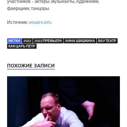
участников – актёры, музыканты, художники,
фаерщики, танцоры.
Источник:
oteatre.info
МЕТКИ
2022
2022 ПРЕМЬЕРА
АННА ШИШКИНА
ВАУ ТЕАТР
КАК ЦАРЬ ПЁТР
ПОХОЖИЕ ЗАПИСИ