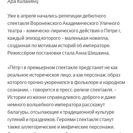
Ара Киланянц
Уже в апреле начались репетиции дебютного
спектакля Воронежского Академического Уличного
театра – комическо-лирического действия о Петре I,
каждый эпизод которого – маленькая новелла,
созданная по мотивам историй об императоре.
Режиссёром постановки стала Анна Шишкина.
«Пётр I в премьерном спектакле предстанет не как
реальное историческое лицо, а как персонаж, образ
которого прочно укоренился в фольклоре и народном
сознании, – говорится в пресс-релизе спектакля. –
Истории из жизни справедливого, доброго и даже
немного волшебного императора расскажут
балагуры, отсылающие к традиционной культуре
гуляний и праздников. Героями спектакля станут
также аллегорические и мифические персонажи.