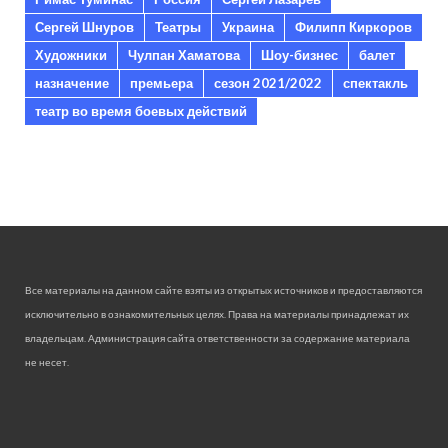
Сергей Шнуров
Театры
Украина
Филипп Киркоров
Художники
Чулпан Хаматова
Шоу-бизнес
балет
назначение
премьера
сезон 2021/2022
спектакль
театр во время боевых действий
Все материалы на данном сайте взяты из открытых источников и предоставляются
исключительно в ознакомительных целях. Права на материалы принадлежат их
владельцам. Администрация сайта ответственности за содержание материала
не несет.