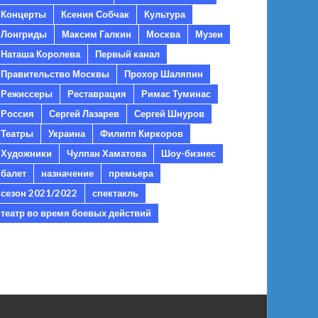
Концерты
Ксения Собчак
Культура
Лонгриды
Максим Галкин
Москва
Музеи
Наташа Королева
Первый канал
Правительство Москвы
Прохор Шаляпин
Режиссеры
Реставрация
Римас Туминас
Россия
Сергей Лазарев
Сергей Шнуров
Театры
Украина
Филипп Киркоров
Художники
Чулпан Хаматова
Шоу-бизнес
балет
назначение
премьера
сезон 2021/2022
спектакль
театр во время боевых действий