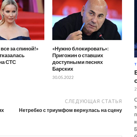
все за спиной!»
«Нужно блокировать»:
тказалась
Пригожин о ставших
на СТС
доступными песнях
Т
Барских
30.05.2022
2
С
СЛЕДУЮЩАЯ СТАТЬЯ
т
ях
Нетребко с триумфом вернулась на сцену
п
к
Б
б