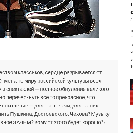
3
Б
T
в
ч
з
т
еством классиков, сердце разрывается от
Отмена по миру российской культуры всех
к и спектаклей — полное обнуление великого
о перечеркнуть все то прекрасное, что
поколение — для нас с вами, для наших
нить Пушкина, Достоевского, Чехова? Музыку
вное ЗАЧЕМ? Кому от этого будет хорошо?»
.