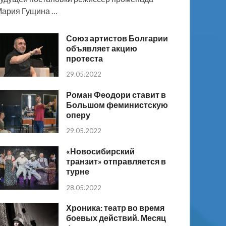
ария Гущина …
Союз артистов Болгарии
объявляет акцию
протеста
29.05.2022
Роман Феодори ставит в
Большом феминистскую
оперу
29.05.2022
«Новосибирский
транзит» отправляется в
турне
28.05.2022
Хроника: театр во время
боевых действий. Месяц