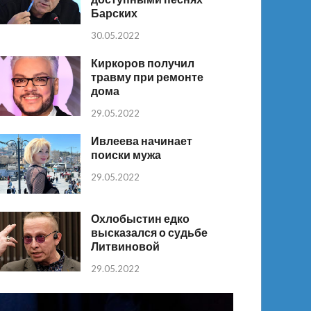
Барских
30.05.2022
Киркоров получил
травму при ремонте
дома
29.05.2022
Ивлеева начинает
поиски мужа
29.05.2022
Охлобыстин едко
высказался о судьбе
Литвиновой
29.05.2022