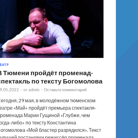
ЕАТР
В Тюмени пройдёт променад-
спектакль по тексту Богомолова
9.05.2022
-
от
admin
-
Оставьте комментарий
егодня, 29 мая, в молодёжном тюменском
еатре «Май» пройдёт премьера спектакля-
роменада Марии Гущиной «Глубже, чем
огда-либо» по тексту Константина
огомолова «Мой бластер разрядился». Текст
удущей постановки режиссёр променада