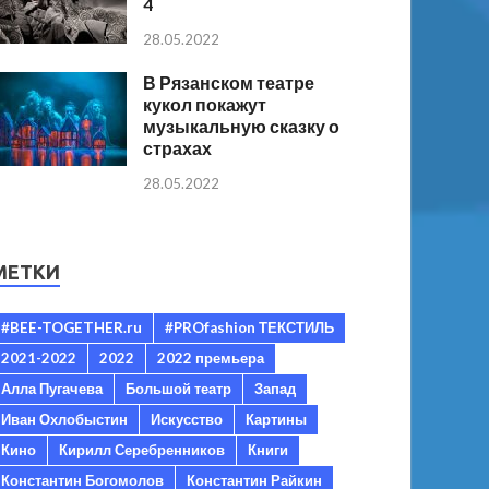
4
28.05.2022
В Рязанском театре
кукол покажут
музыкальную сказку о
страхах
28.05.2022
МЕТКИ
#BEE-TOGETHER.ru
#PROfashion ТЕКСТИЛЬ
2021-2022
2022
2022 премьера
Алла Пугачева
Большой театр
Запад
Иван Охлобыстин
Искусство
Картины
Кино
Кирилл Серебренников
Книги
Константин Богомолов
Константин Райкин