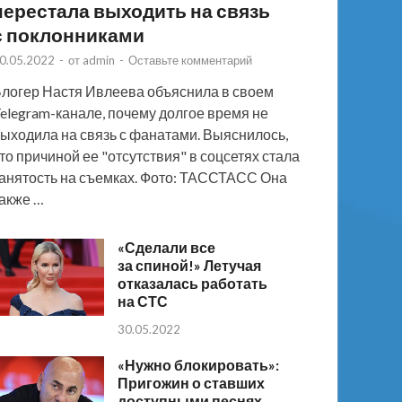
перестала выходить на связь
с поклонниками
0.05.2022
-
от
admin
-
Оставьте комментарий
логер Настя Ивлеева объяснила в своем
elegram-канале, почему долгое время не
ыходила на связь с фанатами. Выяснилось,
то причиной ее "отсутствия" в соцсетях стала
анятость на съемках. Фото: ТАССТАСС Она
акже …
«Сделали все
за спиной!» Летучая
отказалась работать
на СТС
30.05.2022
«Нужно блокировать»:
Пригожин о ставших
доступными песнях