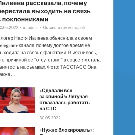
Ивлеева рассказала, почему
перестала выходить на связь
с поклонниками
0.05.2022
-
от
admin
-
Оставьте комментарий
логер Настя Ивлеева объяснила в своем
elegram-канале, почему долгое время не
ыходила на связь с фанатами. Выяснилось,
то причиной ее "отсутствия" в соцсетях стала
анятость на съемках. Фото: ТАССТАСС Она
акже …
«Сделали все
за спиной!» Летучая
отказалась работать
на СТС
30.05.2022
«Нужно блокировать»: