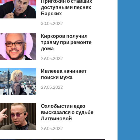
Пригожин о ставших
доступными песнях
Барских
30.05.2022
Киркоров получил
травму при ремонте
дома
29.05.2022
Ивлеева начинает
поиски мужа
29.05.2022
Охлобыстин едко
высказался о судьбе
Литвиновой
29.05.2022