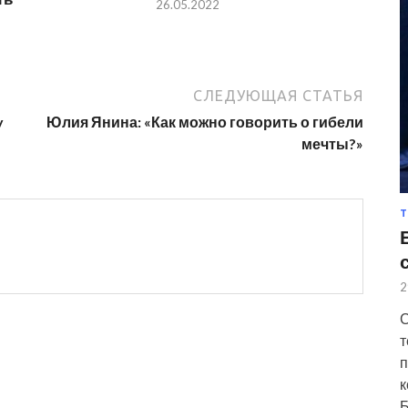
26.05.2022
СЛЕДУЮЩАЯ СТАТЬЯ
y
Юлия Янина: «Как можно говорить о гибели
мечты?»
Т
2
С
т
п
к
Б