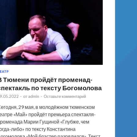
ЕАТР
В Тюмени пройдёт променад-
спектакль по тексту Богомолова
9.05.2022
-
от
admin
-
Оставьте комментарий
егодня, 29 мая, в молодёжном тюменском
еатре «Май» пройдёт премьера спектакля-
роменада Марии Гущиной «Глубже, чем
огда-либо» по тексту Константина
огомолова «Мой бластер разрядился». Текст