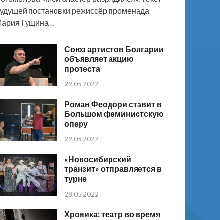
удущей постановки режиссёр променада
ария Гущина …
Союз артистов Болгарии
объявляет акцию
протеста
29.05.2022
Роман Феодори ставит в
Большом феминистскую
оперу
29.05.2022
«Новосибирский
транзит» отправляется в
турне
28.05.2022
Хроника: театр во время