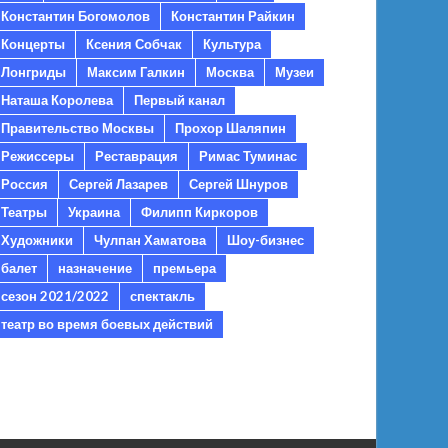
Константин Богомолов
Константин Райкин
Концерты
Ксения Собчак
Культура
Лонгриды
Максим Галкин
Москва
Музеи
Наташа Королева
Первый канал
Правительство Москвы
Прохор Шаляпин
Режиссеры
Реставрация
Римас Туминас
Россия
Сергей Лазарев
Сергей Шнуров
Театры
Украина
Филипп Киркоров
Художники
Чулпан Хаматова
Шоу-бизнес
балет
назначение
премьера
сезон 2021/2022
спектакль
театр во время боевых действий