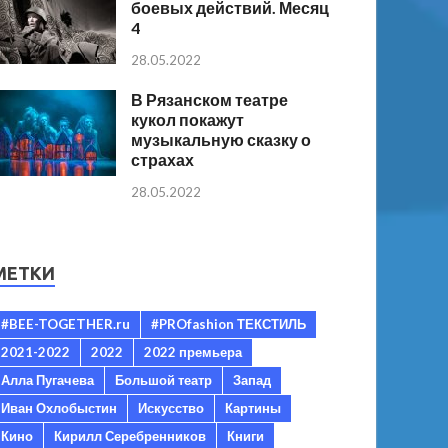
боевых действий. Месяц
4
28.05.2022
В Рязанском театре
кукол покажут
музыкальную сказку о
страхах
28.05.2022
МЕТКИ
#BEE-TOGETHER.ru
#PROfashion ТЕКСТИЛЬ
2021-2022
2022
2022 премьера
Алла Пугачева
Большой театр
Запад
Иван Охлобыстин
Искусство
Картины
Кино
Кирилл Серебренников
Книги