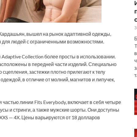
3
 Кардашьян, вышел на рынок адаптивной одежды,
Б
я для людей с ограниченными возможностями.
T
в
 Adaptive Collection более просты в использовании.
ч
расположены в передней части изделий. Специально
з
о сцепления, застежки плотно прилегают к телу
т
 одеждой, в отличие от молний, магнитов и липучек,
частью линии Fits Everybody, включает в себя четыре
русы и стринги, а также мужские шорты. Они доступны
 XXS — 4X. Цены варьируются от 18 долларов