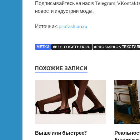
Подписывайтесь на нас в Telegram, VKontakt
новости индустрии моды.
Источник:
profashion.ru
МЕТКИ
#BEE-TOGETHER.RU
#PROFASHION ТЕКСТИЛ
ПОХОЖИЕ ЗАПИСИ
Выше или быстрее?
Реальност
будем жи