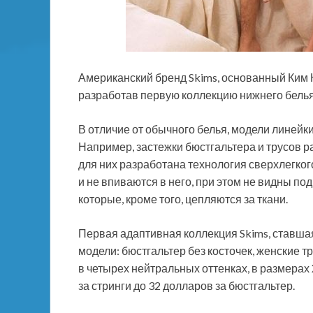
Американский бренд Skims, основанный Ким
разработав первую коллекцию нижнего бель
В отличие от обычного белья, модели линейки
Например,
застежки бюстгальтера и трусов 
для них разработана технология сверхлегког
и не впиваются в него, при этом не видны под
которые, кроме того, цепляются за ткани.
Первая адаптивная коллекция Skims, ставшая 
модели: бюстгальтер без косточек, женские т
в четырех нейтральных оттенках, в размерах
за стринги до 32 долларов за бюстгальтер.