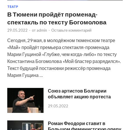
ТЕАТР
В Тюмени пройдёт променад-
спектакль по тексту Богомолова
29.05.2022
-
от
admin
-
Оставьте комментарий
Сегодня, 29 мая, в молодёжном тюменском театре
«Май» пройдёт премьера спектакля-променада
Марии Гущиной «Глубже, чем когда-либо» по тексту
Константина Богомолова «Мой бластер разрядился».
Текст будущей постановки режиссёр променада
Мария Гущина …
Союз артистов Болгарии
объявляет акцию протеста
29.05.2022
Роман Феодори ставит в
Большом феминистскую оперу