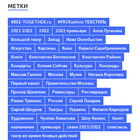
МЕТКИ
#BEE-TOGETHER.ru
#PROfashion ТЕКСТИЛЬ
2021-2022
2022
2022 премьера
Алла Пугачева
Большой театр
Запад
Иван Охлобыстин
Искусство
Картины
Кино
Кирилл Серебренников
Книги
Константин Богомолов
Константин Райкин
Концерты
Ксения Собчак
Культура
Лонгриды
Максим Галкин
Москва
Музеи
Наташа Королева
Первый канал
Правительство Москвы
Прохор Шаляпин
Режиссеры
Реставрация
Римас Туминас
Россия
Сергей Лазарев
Сергей Шнуров
Театры
Украина
Филипп Киркоров
Художники
Чулпан Хаматова
Шоу-бизнес
балет
назначение
премьера
сезон 2021/2022
спектакль
театр во время боевых действий