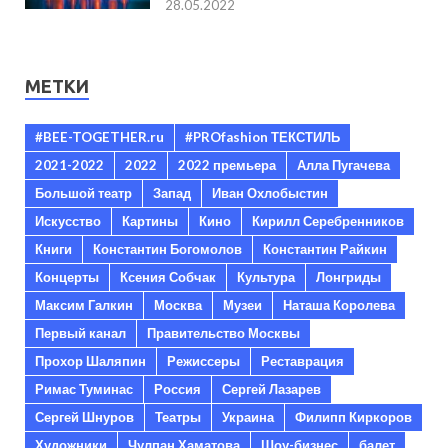
28.05.2022
МЕТКИ
#BEE-TOGETHER.ru
#PROfashion ТЕКСТИЛЬ
2021-2022
2022
2022 премьера
Алла Пугачева
Большой театр
Запад
Иван Охлобыстин
Искусство
Картины
Кино
Кирилл Серебренников
Книги
Константин Богомолов
Константин Райкин
Концерты
Ксения Собчак
Культура
Лонгриды
Максим Галкин
Москва
Музеи
Наташа Королева
Первый канал
Правительство Москвы
Прохор Шаляпин
Режиссеры
Реставрация
Римас Туминас
Россия
Сергей Лазарев
Сергей Шнуров
Театры
Украина
Филипп Киркоров
Художники
Чулпан Хаматова
Шоу-бизнес
балет