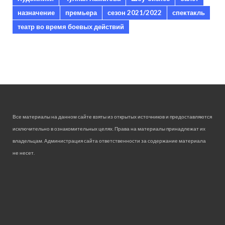
назначение
премьера
сезон 2021/2022
спектакль
театр во время боевых действий
Все материалы на данном сайте взяты из открытых источников и предоставляются
исключительно в ознакомительных целях. Права на материалы принадлежат их
владельцам. Администрация сайта ответственности за содержание материала
не несет.