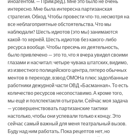
иноагентом. — Прим.ред.). Мне это было не очень
интересно. Мне была интересна партизанская
стратегия. Обход. Чтобы провести что-то, несмотря на
все неблагоприятные обстоятельства. Что мы
наблюдали? Шесть идиотов (это мы) занимаются
какой-то хернёй. Шесть идиотов без какого-либо
ресурса вообще. Чтобы пресечь их деятельность,
было привлечено — это то, что я вчера увидел своими
глазами и насчитал: четыре чувака штатских, видимо,
из известного полицейского центра, пятеро обычных
ментов в переходе, взвод ОМОНа плюс задолбанные
работники дежурной части ОВД «Басманная». То есть
количество ресурсов несопоставимо. А кроме того,
мы ещё и полспектакля отыграли. Сейчас моя задача
— усовершенствовать партизанские тактики
настолько, чтобы они успевали только к концу. Это
сейчас самый важный для меня театральный вызов.
Буду над ним работать. Пока рецептов нет, но