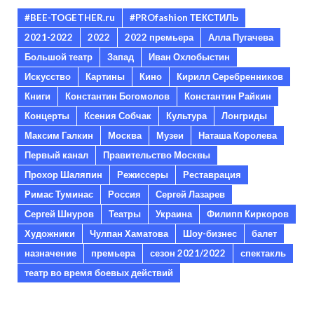
#BEE-TOGETHER.ru
#PROfashion ТЕКСТИЛЬ
2021-2022
2022
2022 премьера
Алла Пугачева
Большой театр
Запад
Иван Охлобыстин
Искусство
Картины
Кино
Кирилл Серебренников
Книги
Константин Богомолов
Константин Райкин
Концерты
Ксения Собчак
Культура
Лонгриды
Максим Галкин
Москва
Музеи
Наташа Королева
Первый канал
Правительство Москвы
Прохор Шаляпин
Режиссеры
Реставрация
Римас Туминас
Россия
Сергей Лазарев
Сергей Шнуров
Театры
Украина
Филипп Киркоров
Художники
Чулпан Хаматова
Шоу-бизнес
балет
назначение
премьера
сезон 2021/2022
спектакль
театр во время боевых действий