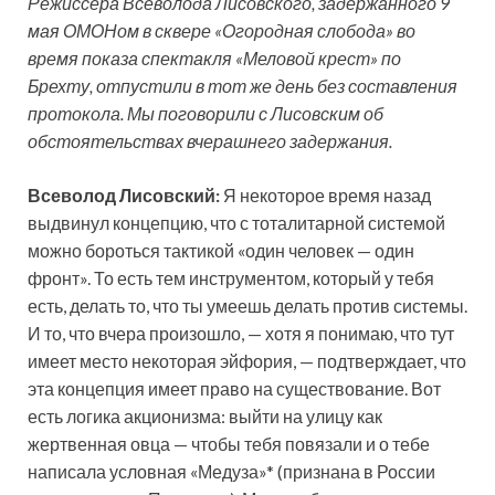
Режиссёра Всеволода Лисовского, задержанного 9
мая ОМОНом в сквере «Огородная слобода» во
время показа спектакля «Меловой крест» по
Брехту, отпустили в тот же день без составления
протокола. Мы поговорили с Лисовским об
обстоятельствах вчерашнего задержания.
Всеволод Лисовский:
Я некоторое время назад
выдвинул концепцию, что с тоталитарной системой
можно бороться тактикой «один человек — один
фронт». То есть тем инструментом, который у тебя
есть, делать то, что ты умеешь делать против системы.
И то, что вчера произошло, — хотя я понимаю, что тут
имеет место некоторая эйфория, — подтверждает, что
эта концепция имеет право на существование. Вот
есть логика акционизма: выйти на улицу как
жертвенная овца — чтобы тебя повязали и о тебе
написала условная «Медуза»* (признана в России