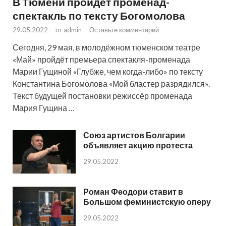
В Тюмени пройдёт променад-
спектакль по тексту Богомолова
29.05.2022
-
от
admin
-
Оставьте комментарий
Сегодня, 29 мая, в молодёжном тюменском театре
«Май» пройдёт премьера спектакля-променада
Марии Гущиной «Глубже, чем когда-либо» по тексту
Константина Богомолова «Мой бластер разрядился».
Текст будущей постановки режиссёр променада
Мария Гущина …
Союз артистов Болгарии
объявляет акцию протеста
29.05.2022
Роман Феодори ставит в
Большом феминистскую оперу
29.05.2022