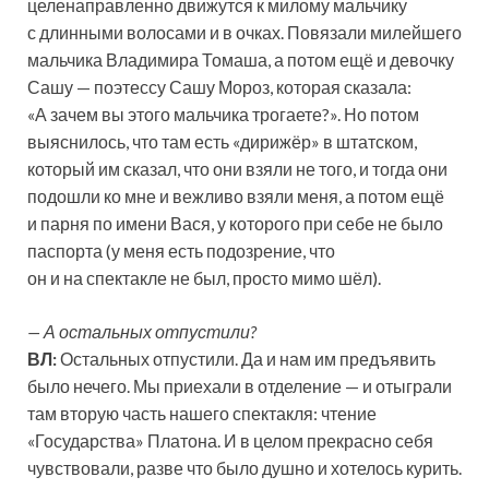
целенаправленно движутся к милому мальчику
с длинными волосами и в очках. Повязали милейшего
мальчика Владимира Томаша, а потом ещё и девочку
Сашу — поэтессу Сашу Мороз, которая сказала:
«А зачем вы этого мальчика трогаете?». Но потом
выяснилось, что там есть «дирижёр» в штатском,
который им сказал, что они взяли не того, и тогда они
подошли ко мне и вежливо взяли меня, а потом ещё
и парня по имени Вася, у которого при себе не было
паспорта (у меня есть подозрение, что
он и на спектакле не был, просто мимо шёл).
— А остальных отпустили?
ВЛ:
Остальных отпустили. Да и нам им предъявить
было нечего. Мы приехали в отделение — и отыграли
там вторую часть нашего спектакля: чтение
«Государства» Платона. И в целом прекрасно себя
чувствовали, разве что было душно и хотелось курить.