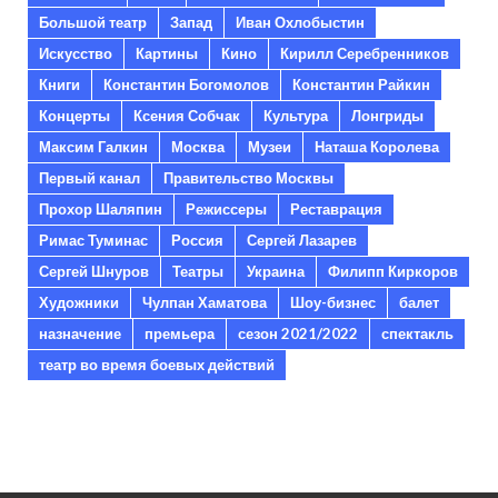
Большой театр
Запад
Иван Охлобыстин
Искусство
Картины
Кино
Кирилл Серебренников
Книги
Константин Богомолов
Константин Райкин
Концерты
Ксения Собчак
Культура
Лонгриды
Максим Галкин
Москва
Музеи
Наташа Королева
Первый канал
Правительство Москвы
Прохор Шаляпин
Режиссеры
Реставрация
Римас Туминас
Россия
Сергей Лазарев
Сергей Шнуров
Театры
Украина
Филипп Киркоров
Художники
Чулпан Хаматова
Шоу-бизнес
балет
назначение
премьера
сезон 2021/2022
спектакль
театр во время боевых действий