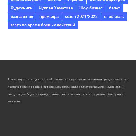
Художники
Чулпан Хаматова
Шоу-бизнес
балет
назначение
премьера
сезон 2021/2022
спектакль
театр во время боевых действий
Все материалы на данном сайте взяты из открытых источников и предоставляются
исключительно в ознакомительных целях. Права на материалы принадлежат их
владельцам. Администрация сайта ответственности за содержание материала
не несет.