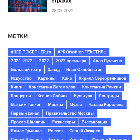
страхах
28.05.2022
МЕТКИ
#BEE-TOGETHER.ru
#PROfashion ТЕКСТИЛЬ
2021-2022
2022
2022 премьера
Алла Пугачева
Большой театр
Запад
Иван Охлобыстин
Искусство
Картины
Кино
Кирилл Серебренников
Книги
Константин Богомолов
Константин Райкин
Концерты
Ксения Собчак
Культура
Лонгриды
Максим Галкин
Москва
Музеи
Наташа Королева
Первый канал
Правительство Москвы
Прохор Шаляпин
Режиссеры
Реставрация
Римас Туминас
Россия
Сергей Лазарев
Сергей Шнуров
Театры
Украина
Филипп Киркоров