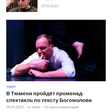
29.05.2022
ТЕАТР
В Тюмени пройдёт променад-
спектакль по тексту Богомолова
29.05.2022
-
от
admin
-
Оставьте комментарий