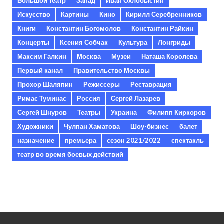
Большой театр
Запад
Иван Охлобыстин
Искусство
Картины
Кино
Кирилл Серебренников
Книги
Константин Богомолов
Константин Райкин
Концерты
Ксения Собчак
Культура
Лонгриды
Максим Галкин
Москва
Музеи
Наташа Королева
Первый канал
Правительство Москвы
Прохор Шаляпин
Режиссеры
Реставрация
Римас Туминас
Россия
Сергей Лазарев
Сергей Шнуров
Театры
Украина
Филипп Киркоров
Художники
Чулпан Хаматова
Шоу-бизнес
балет
назначение
премьера
сезон 2021/2022
спектакль
театр во время боевых действий