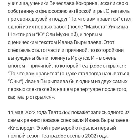
училища, ученики Вячеслава Кокорина, искали свою
собственную философию актёрской игры. Спектакль
про своих друзей и подруг “То, что вам нравится” стал
одной из их первых работ (после “Макбета” Уильяма
Шекспира и “Ю” Оли Мухиной), и первым
сценическим текстом Ивана Вырыпаева. Этот
спектакль стал отчасти и причиной, по которой они
вынуждены были покинуть Иркутск. И – в очень
многом – причиной, по которой Театр.doc открылся:
“То, что вам нравится” (он уже стал тогда называться
“Сны”) Ивана Вырыпаева был одним из двух самых
первых спектаклей в нашем репертуаре после того,
как театр открылся».
11 мая 2022 года Театр.doc покажет запись одного из
самых ранних показов спектакля Ивана Вырыпаева
«Кислород». Этой премьерой открылся первый
полный сезон Театра.doc осенью 2002 года.