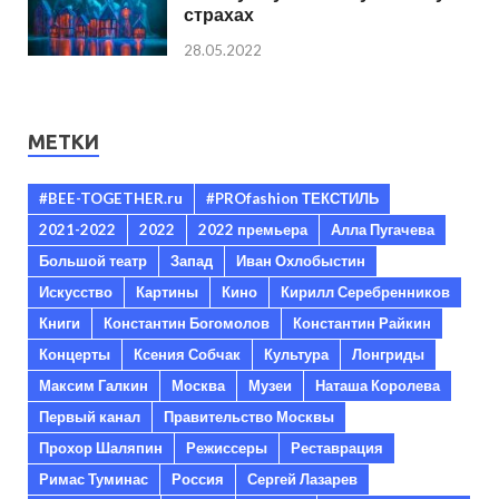
страхах
28.05.2022
МЕТКИ
#BEE-TOGETHER.ru
#PROfashion ТЕКСТИЛЬ
2021-2022
2022
2022 премьера
Алла Пугачева
Большой театр
Запад
Иван Охлобыстин
Искусство
Картины
Кино
Кирилл Серебренников
Книги
Константин Богомолов
Константин Райкин
Концерты
Ксения Собчак
Культура
Лонгриды
Максим Галкин
Москва
Музеи
Наташа Королева
Первый канал
Правительство Москвы
Прохор Шаляпин
Режиссеры
Реставрация
Римас Туминас
Россия
Сергей Лазарев