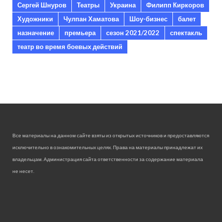
Сергей Шнуров
Театры
Украина
Филипп Киркоров
Художники
Чулпан Хаматова
Шоу-бизнес
балет
назначение
премьера
сезон 2021/2022
спектакль
театр во время боевых действий
Все материалы на данном сайте взяты из открытых источников и предоставляются
исключительно в ознакомительных целях. Права на материалы принадлежат их
владельцам. Администрация сайта ответственности за содержание материала
не несет.