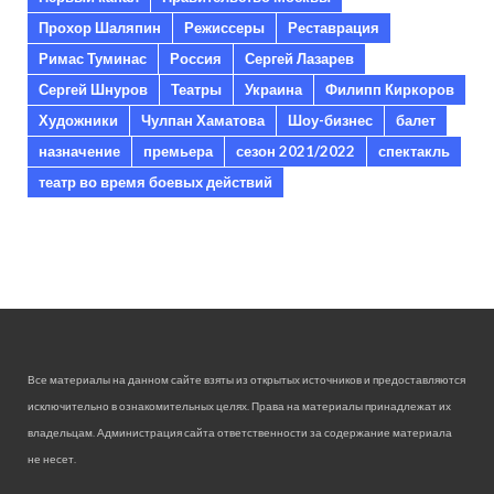
Прохор Шаляпин
Режиссеры
Реставрация
Римас Туминас
Россия
Сергей Лазарев
Сергей Шнуров
Театры
Украина
Филипп Киркоров
Художники
Чулпан Хаматова
Шоу-бизнес
балет
назначение
премьера
сезон 2021/2022
спектакль
театр во время боевых действий
Все материалы на данном сайте взяты из открытых источников и предоставляются
исключительно в ознакомительных целях. Права на материалы принадлежат их
владельцам. Администрация сайта ответственности за содержание материала
не несет.