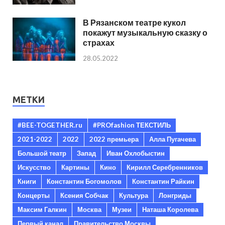
В Рязанском театре кукол
покажут музыкальную сказку о
страхах
28.05.2022
МЕТКИ
#BEE-TOGETHER.ru
#PROfashion ТЕКСТИЛЬ
2021-2022
2022
2022 премьера
Алла Пугачева
Большой театр
Запад
Иван Охлобыстин
Искусство
Картины
Кино
Кирилл Серебренников
Книги
Константин Богомолов
Константин Райкин
Концерты
Ксения Собчак
Культура
Лонгриды
Максим Галкин
Москва
Музеи
Наташа Королева
Первый канал
Правительство Москвы