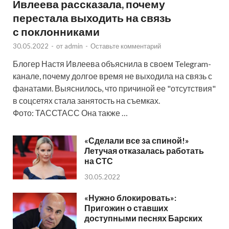
Ивлеева рассказала, почему
перестала выходить на связь
с поклонниками
30.05.2022
-
от
admin
-
Оставьте комментарий
Блогер Настя Ивлеева объяснила в своем Telegram-
канале, почему долгое время не выходила на связь с
фанатами. Выяснилось, что причиной ее "отсутствия"
в соцсетях стала занятость на съемках.
Фото: ТАССТАСС Она также …
«Сделали все за спиной!»
Летучая отказалась работать
на СТС
30.05.2022
«Нужно блокировать»:
Пригожин о ставших
доступными песнях Барских