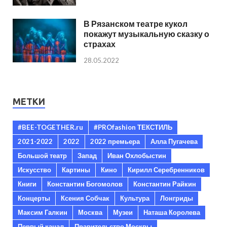
В Рязанском театре кукол
покажут музыкальную сказку о
страхах
28.05.2022
МЕТКИ
#BEE-TOGETHER.ru
#PROfashion ТЕКСТИЛЬ
2021-2022
2022
2022 премьера
Алла Пугачева
Большой театр
Запад
Иван Охлобыстин
Искусство
Картины
Кино
Кирилл Серебренников
Книги
Константин Богомолов
Константин Райкин
Концерты
Ксения Собчак
Культура
Лонгриды
Максим Галкин
Москва
Музеи
Наташа Королева
Первый канал
Правительство Москвы