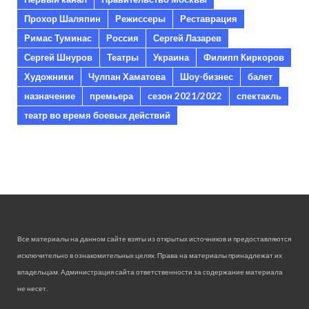
Прохор Шаляпин
Режиссеры
Реставрация
Римас Туминас
Россия
Сергей Лазарев
Сергей Шнуров
Театры
Украина
Филипп Киркоров
Художники
Чулпан Хаматова
Шоу-бизнес
балет
назначение
премьера
сезон 2021/2022
спектакль
театр во время боевых действий
Все материалы на данном сайте взяты из открытых источников и предоставляются
исключительно в ознакомительных целях. Права на материалы принадлежат их
владельцам. Администрация сайта ответственности за содержание материала
не несет.