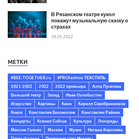
В Рязанском театре кукол
покажут музыкальную сказку о
страхах
28.05.2022
МЕТКИ
#BEE-TOGETHER.ru
#PROfashion ТЕКСТИЛЬ
2021-2022
2022
2022 премьера
Алла Пугачева
Большой театр
Запад
Иван Охлобыстин
Искусство
Картины
Кино
Кирилл Серебренников
Книги
Константин Богомолов
Константин Райкин
Концерты
Ксения Собчак
Культура
Лонгриды
Максим Галкин
Москва
Музеи
Наташа Королева
Первый канал
Правительство Москвы