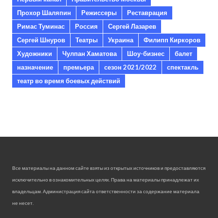
Прохор Шаляпин
Режиссеры
Реставрация
Римас Туминас
Россия
Сергей Лазарев
Сергей Шнуров
Театры
Украина
Филипп Киркоров
Художники
Чулпан Хаматова
Шоу-бизнес
балет
назначение
премьера
сезон 2021/2022
спектакль
театр во время боевых действий
Все материалы на данном сайте взяты из открытых источников и предоставляются
исключительно в ознакомительных целях. Права на материалы принадлежат их
владельцам. Администрация сайта ответственности за содержание материала
не несет.