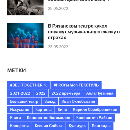
28.05.2022
В Рязанском театре кукол
покажут музыкальную сказку о
страхах
28.05.2022
МЕТКИ
#BEE-TOGETHER.ru
#PROfashion ТЕКСТИЛЬ
2021-2022
2022
2022 премьера
Алла Пугачева
Большой театр
Запад
Иван Охлобыстин
Искусство
Картины
Кино
Кирилл Серебренников
Книги
Константин Богомолов
Константин Райкин
Концерты
Ксения Собчак
Культура
Лонгриды