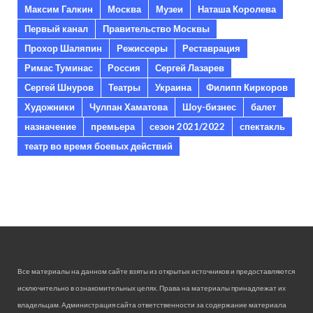
Максим Галкин
Москва
Музеи
Наташа Королева
Первый канал
Правительство Москвы
Прохор Шаляпин
Режиссеры
Реставрация
Римас Туминас
Россия
Сергей Лазарев
Сергей Шнуров
Театры
Украина
Филипп Киркоров
Художники
Чулпан Хаматова
Шоу-бизнес
балет
назначение
премьера
сезон 2021/2022
спектакль
театр во время боевых действий
Все материалы на данном сайте взяты из открытых источников и предоставляются
исключительно в ознакомительных целях. Права на материалы принадлежат их
владельцам. Администрация сайта ответственности за содержание материала