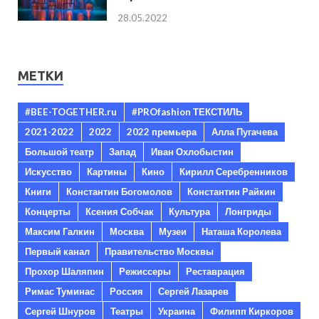
28.05.2022
МЕТКИ
#BEE-TOGETHER.ru
#PROfashion ТЕКСТИЛЬ
2021-2022
2022
2022 премьера
Алла Пугачева
Большой театр
Запад
Иван Охлобыстин
Искусство
Картины
Кино
Кирилл Серебренников
Книги
Константин Богомолов
Константин Райкин
Концерты
Ксения Собчак
Культура
Лонгриды
Максим Галкин
Москва
Музеи
Наташа Королева
Первый канал
Правительство Москвы
Прохор Шаляпин
Режиссеры
Реставрация
Римас Туминас
Россия
Сергей Лазарев
Сергей Шнуров
Театры
Украина
Филипп Киркоров