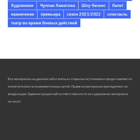
Художники
Чулпан Хаматова
Шоу-бизнес
балет
назначение
премьера
сезон 2021/2022
спектакль
театр во время боевых действий
Все материалы на данном сайте взяты из открытых источников и предоставляются
исключительно в ознакомительных целях. Права на материалы принадлежат их
владельцам. Администрация сайта ответственности за содержание материала
не несет.