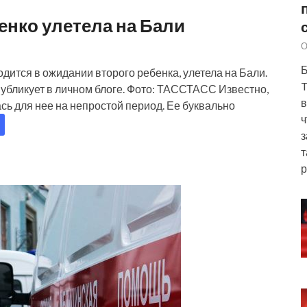
енко улетела на Бали
О
Б
дится в ожидании второго ребенка, улетела на Бали.
T
публикует в личном блоге. Фото: ТАССТАСС Известно,
в
ь для нее на непростой период. Ее буквально
ч
з
т
р