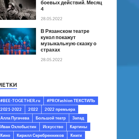
боевых действий. Месяц
4
28.05.2022
В Рязанском театре
кукол покажут
музыкальную сказку о
страхах
28.05.2022
МЕТКИ
#BEE-TOGETHER.ru
#PROfashion ТЕКСТИЛЬ
2021-2022
2022
2022 премьера
Алла Пугачева
Большой театр
Запад
Иван Охлобыстин
Искусство
Картины
Кино
Кирилл Серебренников
Книги