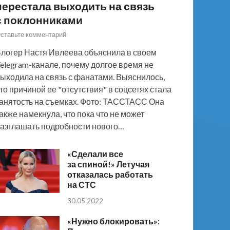
перестала выходить на связь
с поклонниками
ставьте комментарий
логер Настя Ивлеева объяснила в своем
elegram-канале, почему долгое время не
ыходила на связь с фанатами. Выяснилось,
то причиной ее "отсутствия" в соцсетях стала
анятость на съемках. Фото: ТАССТАСС Она
акже намекнула, что пока что не может
азглашать подробности нового…
«Сделали все
за спиной!» Летучая
отказалась работать
на СТС
30.05.2022
«Нужно блокировать»: