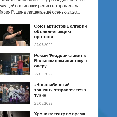
удущей постановки режиссёр променада
ария Гущина увидела ещё осенью 2020…
Союз артистов Болгарии
объявляет акцию
протеста
29.05.2022
Роман Феодори ставит в
Большом феминистскую
оперу
29.05.2022
«Новосибирский
транзит» отправляется в
турне
28.05.2022
Хроника: театр во время