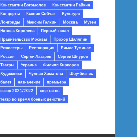
Константин Богомолов
Константин Райкин
Концерты
Ксения Собчак
Культура
Лонгриды
Максим Галкин
Москва
Музеи
Наташа Королева
Первый канал
Правительство Москвы
Прохор Шаляпин
Режиссеры
Реставрация
Римас Туминас
Россия
Сергей Лазарев
Сергей Шнуров
Театры
Украина
Филипп Киркоров
Художники
Чулпан Хаматова
Шоу-бизнес
балет
назначение
премьера
сезон 2021/2022
спектакль
театр во время боевых действий