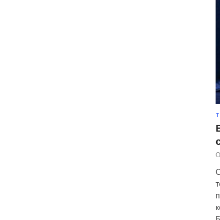
Т
О
С
т
п
к
Б