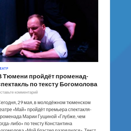
ЕАТР
В Тюмени пройдёт променад-
спектакль по тексту Богомолова
ставьте комментарий
егодня, 29 мая, в молодёжном тюменском
еатре «Май» пройдёт премьера спектакля-
роменада Марии Гущиной «Глубже, чем
огда-либо» по тексту Константина
огомолова «Мой бластер разрядился». Текст