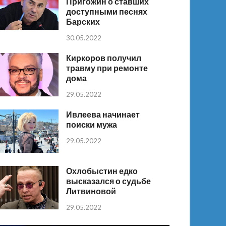
Пригожин о ставших
доступными песнях
Барских
30.05.2022
Киркоров получил
травму при ремонте
дома
29.05.2022
Ивлеева начинает
поиски мужа
29.05.2022
Охлобыстин едко
высказался о судьбе
Литвиновой
29.05.2022