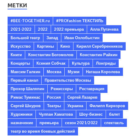
МЕТКИ
#BEE-TOGETHER.ru
#PROfashion ТЕКСТИЛЬ
2021-2022
2022
2022 премьера
Алла Пугачева
Большой театр
Запад
Иван Охлобыстин
Искусство
Картины
Кино
Кирилл Серебренников
Книги
Константин Богомолов
Константин Райкин
Концерты
Ксения Собчак
Культура
Лонгриды
Максим Галкин
Москва
Музеи
Наташа Королева
Первый канал
Правительство Москвы
Прохор Шаляпин
Режиссеры
Реставрация
Римас Туминас
Россия
Сергей Лазарев
Сергей Шнуров
Театры
Украина
Филипп Киркоров
Художники
Чулпан Хаматова
Шоу-бизнес
балет
назначение
премьера
сезон 2021/2022
спектакль
театр во время боевых действий