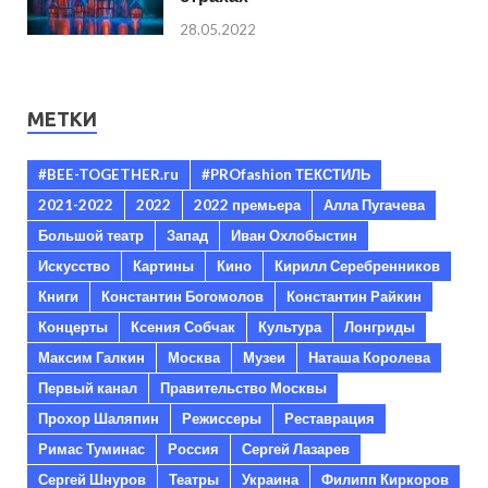
28.05.2022
МЕТКИ
#BEE-TOGETHER.ru
#PROfashion ТЕКСТИЛЬ
2021-2022
2022
2022 премьера
Алла Пугачева
Большой театр
Запад
Иван Охлобыстин
Искусство
Картины
Кино
Кирилл Серебренников
Книги
Константин Богомолов
Константин Райкин
Концерты
Ксения Собчак
Культура
Лонгриды
Максим Галкин
Москва
Музеи
Наташа Королева
Первый канал
Правительство Москвы
Прохор Шаляпин
Режиссеры
Реставрация
Римас Туминас
Россия
Сергей Лазарев
Сергей Шнуров
Театры
Украина
Филипп Киркоров