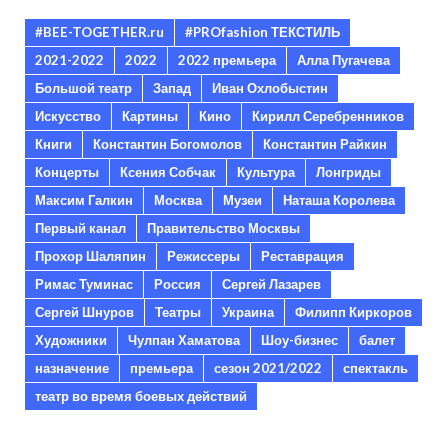
#BEE-TOGETHER.ru
#PROfashion ТЕКСТИЛЬ
2021-2022
2022
2022 премьера
Алла Пугачева
Большой театр
Запад
Иван Охлобыстин
Искусство
Картины
Кино
Кирилл Серебренников
Книги
Константин Богомолов
Константин Райкин
Концерты
Ксения Собчак
Культура
Лонгриды
Максим Галкин
Москва
Музеи
Наташа Королева
Первый канал
Правительство Москвы
Прохор Шаляпин
Режиссеры
Реставрация
Римас Туминас
Россия
Сергей Лазарев
Сергей Шнуров
Театры
Украина
Филипп Киркоров
Художники
Чулпан Хаматова
Шоу-бизнес
балет
назначение
премьера
сезон 2021/2022
спектакль
театр во время боевых действий