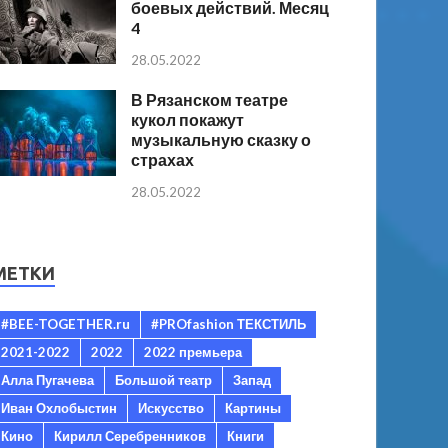
боевых действий. Месяц
4
28.05.2022
В Рязанском театре
кукол покажут
музыкальную сказку о
страхах
28.05.2022
МЕТКИ
#BEE-TOGETHER.ru
#PROfashion ТЕКСТИЛЬ
2021-2022
2022
2022 премьера
Алла Пугачева
Большой театр
Запад
Иван Охлобыстин
Искусство
Картины
Кино
Кирилл Серебренников
Книги