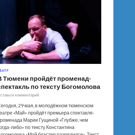
ЕАТР
В Тюмени пройдёт променад-
спектакль по тексту Богомолова
ставьте комментарий
егодня, 29 мая, в молодёжном тюменском
еатре «Май» пройдёт премьера спектакля-
роменада Марии Гущиной «Глубже, чем
огда-либо» по тексту Константина
огомолова «Мой бластер разрядился». Текст