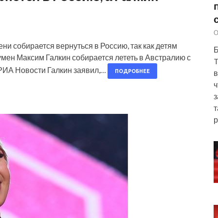
О
ени собирается вернуться в Россию, так как детям
Б
оумен Максим Галкин собирается лететь в Австралию с
T
РИА Новости Галкин заявил,…
в
ПОДРОБНЕЕ
ч
з
т
р