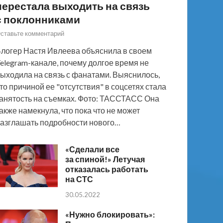
перестала выходить на связь
с поклонниками
ставьте комментарий
логер Настя Ивлеева объяснила в своем
elegram-канале, почему долгое время не
ыходила на связь с фанатами. Выяснилось,
то причиной ее "отсутствия" в соцсетях стала
анятость на съемках. Фото: ТАССТАСС Она
акже намекнула, что пока что не может
азглашать подробности нового…
«Сделали все
за спиной!» Летучая
отказалась работать
на СТС
30.05.2022
«Нужно блокировать»: