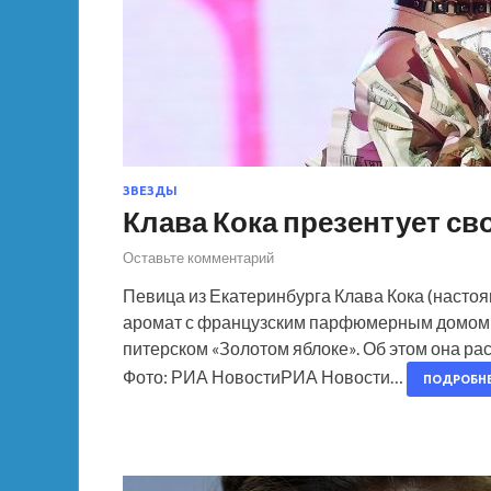
ЗВЕЗДЫ
Клава Кока презентует св
Оставьте комментарий
Певица из Екатеринбурга Клава Кока (насто
аромат с французским парфюмерным домом Mo
питерском «Золотом яблоке». Об этом она рас
Фото: РИА НовостиРИА Новости…
ПОДРОБН