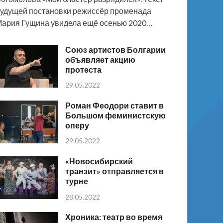
удущей постановки режиссёр променада
ария Гущина увидела ещё осенью 2020…
Союз артистов Болгарии
объявляет акцию
протеста
29.05.2022
Роман Феодори ставит в
Большом феминистскую
оперу
29.05.2022
«Новосибирский
транзит» отправляется в
турне
28.05.2022
Хроника: театр во время