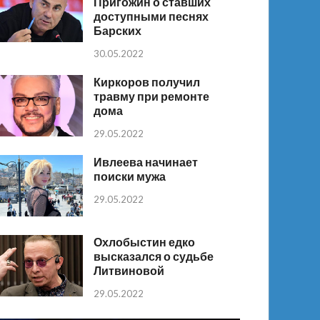
Пригожин о ставших
доступными песнях
Барских
30.05.2022
Киркоров получил
травму при ремонте
дома
29.05.2022
Ивлеева начинает
поиски мужа
29.05.2022
Охлобыстин едко
высказался о судьбе
Литвиновой
29.05.2022