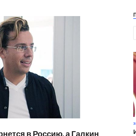
З
нется в Россию, а Галкин