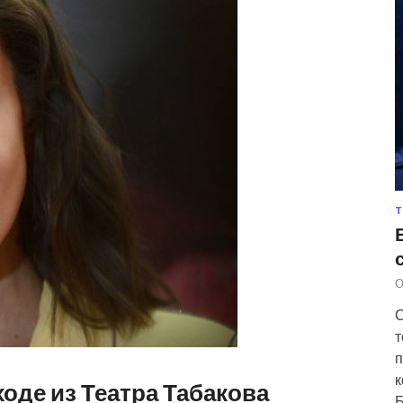
Т
О
С
т
п
к
оде из Театра Табакова
Б