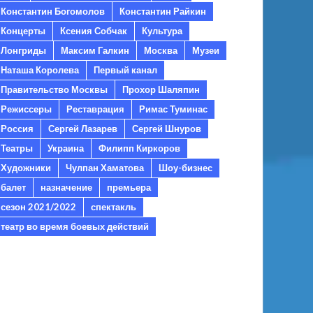
Константин Богомолов
Константин Райкин
Концерты
Ксения Собчак
Культура
Лонгриды
Максим Галкин
Москва
Музеи
Наташа Королева
Первый канал
Правительство Москвы
Прохор Шаляпин
Режиссеры
Реставрация
Римас Туминас
Россия
Сергей Лазарев
Сергей Шнуров
Театры
Украина
Филипп Киркоров
Художники
Чулпан Хаматова
Шоу-бизнес
балет
назначение
премьера
сезон 2021/2022
спектакль
театр во время боевых действий