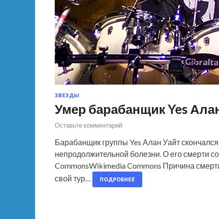
ЗВЕЗДЫ
Умер барабанщик Yes Ала
Оставьте комментарий
Барабанщик группы Yes Алан Уайт скончался 2
непродолжительной болезни. О его смерти со
CommonsWikimedia Commons Причина смерти У
свой тур…
ПОДРОБНЕЕ