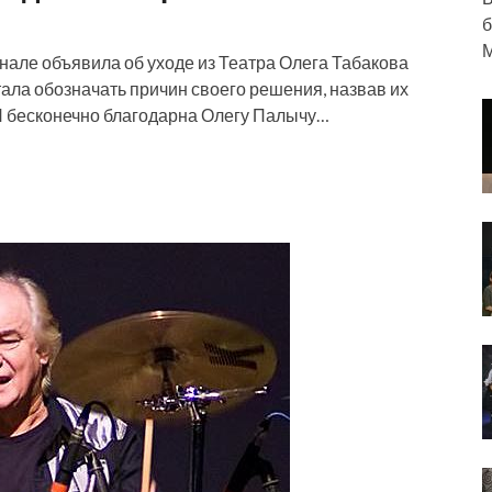
б
М
нале объявила об уходе из Театра Олега Табакова
стала обозначать причин своего решения, назвав их
 бесконечно благодарна Олегу Палычу…