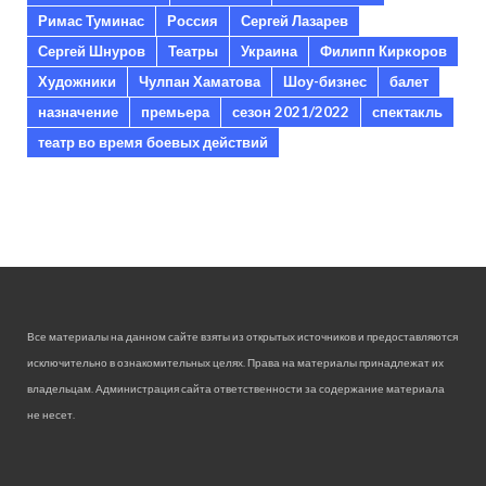
Римас Туминас
Россия
Сергей Лазарев
Сергей Шнуров
Театры
Украина
Филипп Киркоров
Художники
Чулпан Хаматова
Шоу-бизнес
балет
назначение
премьера
сезон 2021/2022
спектакль
театр во время боевых действий
Все материалы на данном сайте взяты из открытых источников и предоставляются
исключительно в ознакомительных целях. Права на материалы принадлежат их
владельцам. Администрация сайта ответственности за содержание материала
не несет.