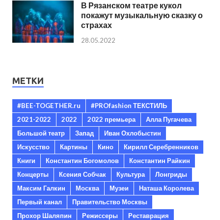
В Рязанском театре кукол
покажут музыкальную сказку о
страхах
28.05.2022
МЕТКИ
#BEE-TOGETHER.ru
#PROfashion ТЕКСТИЛЬ
2021-2022
2022
2022 премьера
Алла Пугачева
Большой театр
Запад
Иван Охлобыстин
Искусство
Картины
Кино
Кирилл Серебренников
Книги
Константин Богомолов
Константин Райкин
Концерты
Ксения Собчак
Культура
Лонгриды
Максим Галкин
Москва
Музеи
Наташа Королева
Первый канал
Правительство Москвы
Прохор Шаляпин
Режиссеры
Реставрация