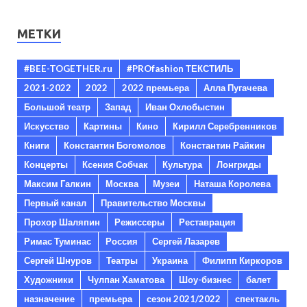
МЕТКИ
#BEE-TOGETHER.ru
#PROfashion ТЕКСТИЛЬ
2021-2022
2022
2022 премьера
Алла Пугачева
Большой театр
Запад
Иван Охлобыстин
Искусство
Картины
Кино
Кирилл Серебренников
Книги
Константин Богомолов
Константин Райкин
Концерты
Ксения Собчак
Культура
Лонгриды
Максим Галкин
Москва
Музеи
Наташа Королева
Первый канал
Правительство Москвы
Прохор Шаляпин
Режиссеры
Реставрация
Римас Туминас
Россия
Сергей Лазарев
Сергей Шнуров
Театры
Украина
Филипп Киркоров
Художники
Чулпан Хаматова
Шоу-бизнес
балет
назначение
премьера
сезон 2021/2022
спектакль