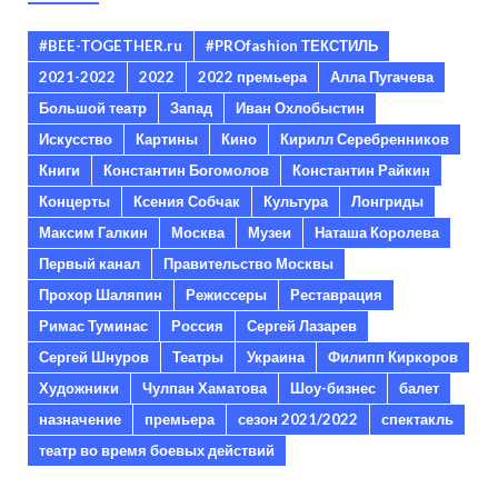
#BEE-TOGETHER.ru
#PROfashion ТЕКСТИЛЬ
2021-2022
2022
2022 премьера
Алла Пугачева
Большой театр
Запад
Иван Охлобыстин
Искусство
Картины
Кино
Кирилл Серебренников
Книги
Константин Богомолов
Константин Райкин
Концерты
Ксения Собчак
Культура
Лонгриды
Максим Галкин
Москва
Музеи
Наташа Королева
Первый канал
Правительство Москвы
Прохор Шаляпин
Режиссеры
Реставрация
Римас Туминас
Россия
Сергей Лазарев
Сергей Шнуров
Театры
Украина
Филипп Киркоров
Художники
Чулпан Хаматова
Шоу-бизнес
балет
назначение
премьера
сезон 2021/2022
спектакль
театр во время боевых действий