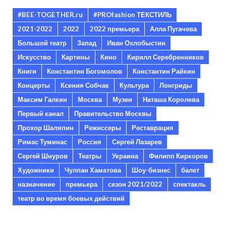
#BEE-TOGETHER.ru
#PROfashion ТЕКСТИЛЬ
2021-2022
2022
2022 премьера
Алла Пугачева
Большой театр
Запад
Иван Охлобыстин
Искусство
Картины
Кино
Кирилл Серебренников
Книги
Константин Богомолов
Константин Райкин
Концерты
Ксения Собчак
Культура
Лонгриды
Максим Галкин
Москва
Музеи
Наташа Королева
Первый канал
Правительство Москвы
Прохор Шаляпин
Режиссеры
Реставрация
Римас Туминас
Россия
Сергей Лазарев
Сергей Шнуров
Театры
Украина
Филипп Киркоров
Художники
Чулпан Хаматова
Шоу-бизнес
балет
назначение
премьера
сезон 2021/2022
спектакль
театр во время боевых действий