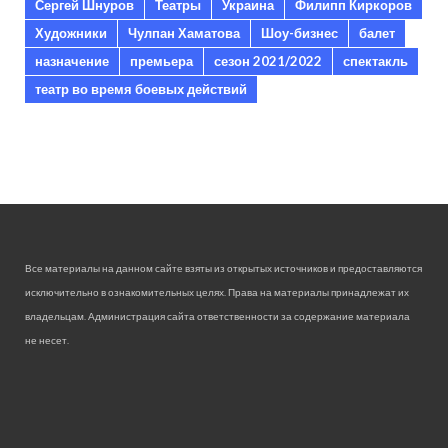
Сергей Шнуров
Театры
Украина
Филипп Киркоров
Художники
Чулпан Хаматова
Шоу-бизнес
балет
назначение
премьера
сезон 2021/2022
спектакль
театр во время боевых действий
Все материалы на данном сайте взяты из открытых источников и предоставляются
исключительно в ознакомительных целях. Права на материалы принадлежат их
владельцам. Администрация сайта ответственности за содержание материала
не несет.