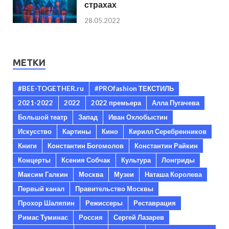
страхах
28.05.2022
МЕТКИ
#BEE-TOGETHER.ru
#PROfashion ТЕКСТИЛЬ
2021-2022
2022
2022 премьера
Алла Пугачева
Большой театр
Запад
Иван Охлобыстин
Искусство
Картины
Кино
Кирилл Серебренников
Книги
Константин Богомолов
Константин Райкин
Концерты
Ксения Собчак
Культура
Лонгриды
Максим Галкин
Москва
Музеи
Наташа Королева
Первый канал
Правительство Москвы
Прохор Шаляпин
Режиссеры
Реставрация
Римас Туминас
Россия
Сергей Лазарев